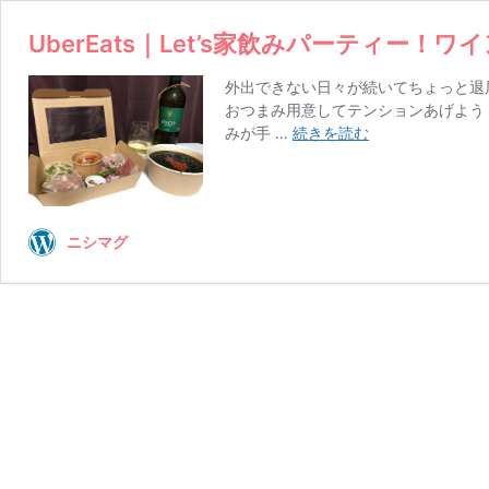
UberEats｜Let’s家飲みパーティー！
外出できない日々が続いてちょっと退
おつまみ用意してテンションあげよう
UberEats
みが手 …
続きを読む
｜
Let’s
家
飲
ニシマグ
み
パ
ー
テ
ィ
ー！
ワ
イ
ン
も
一