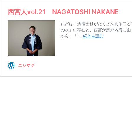
西宮人vol.21 NAGATOSHI NAKANE
西宮は、酒造会社がたくさんあること
の水」の存在と、西宮が瀬戸内海に面
西
から、「 …
続きを読む
宮
人
vol.21
NAGATOSHI
ニシマグ
NAKANE