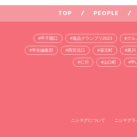
TOP
PEOPLE
甲子園口
逸品グランプリ2023
グル
学生編集部
西宮北口
湯元町
夙川
仁川
山口町
甲
ニシマグについて
ニシマグラ