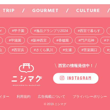
TRIP
GOURMET
CULTURE
メ
甲子園
逸品グランプリ2024
西宮で暮らす
甲陽園
阪神西宮
香櫨園
門戸厄神
テ
山
西宮浜
さくら夙川
生瀬
苦楽園口
西宮の情報発信中！
INSTAGRAM
イター
利用規約
広告掲載について
プライバシーポリシー
© 2019 ニシマグ