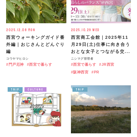
2025.12.08 Mon
2025.10.29 Wed
西宮ウォーキングガイド番
西宮商工会館｜2025年11
外編｜おじさんとどんぐり
月29日(土)仕事に向き合う
編
おとな女子とつながる交...
コウヤマヒロシ
ニシマグ管理者
門戸厄神
西宮で暮らす
西宮で暮らす
JR西宮
阪神西宮
PR
TRIP
CULTURE
TRIP