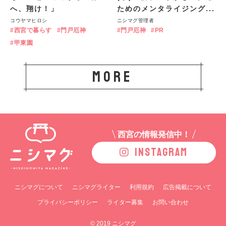
へ、翔け！」
ためのメンタライジング...
コウヤマヒロシ
ニシマグ管理者
西宮で暮らす
門戸厄神
門戸厄神
PR
甲東園
more
西宮の情報発信中！
INSTAGRAM
ニシマグについて
ニシマグライター
利用規約
広告掲載について
プライバシーポリシー
ライター募集
お問い合わせ
© 2019 ニシマグ