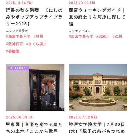
2025.10.24 Fri
2025.10.03 Fri
読書の秋を満喫 【にしの
西宮ウォーキングガイド｜
みやポップアップライブラ
夏の終わりを河原に探して
リー2025】
編
ニシマグ管理者
コウヤマヒロシ
西宮で暮らす
夙川
西宮で暮らす
武庫川
仁川
阪神西宮
さくら夙川
香櫨園
CULTURE
2025.08.08 Fri
2025.07.02 Wed
甲東園｜音楽を奏でる鳥た
神戸女学院大学｜7月30日
ちの土地「ここから世界
(水)「親子の糸がもつれぬ