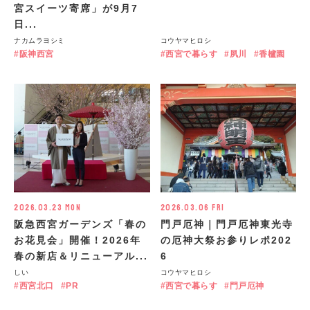
宮スイーツ寄席」が9月7
日...
ナカムラヨシミ
コウヤマヒロシ
阪神西宮
西宮で暮らす
夙川
香櫨園
2026.03.23 Mon
2026.03.06 Fri
阪急西宮ガーデンズ「春の
門戸厄神｜門戸厄神東光寺
お花見会」開催！2026年
の厄神大祭お参りレポ202
春の新店＆リニューアル...
6
しい
コウヤマヒロシ
西宮北口
PR
西宮で暮らす
門戸厄神