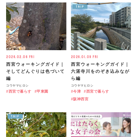
TRIP
2026.02.06 Fri
2026.01.09 Fri
西宮ウォーキングガイド｜
西宮ウォーキングガイド｜
そしてどんぐりは色づいて
六湛寺川をのぞき込みなが
編
ら編
コウヤマヒロシ
コウヤマヒロシ
西宮で暮らす
甲東園
今津
西宮で暮らす
阪神西宮
TRIP