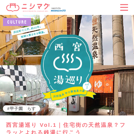
CULTURE
西宮で暮らす
甲子園
西宮湯巡り Vol.1｜住宅街の天然温泉？フ
ラッとよれる銭湯に行こう