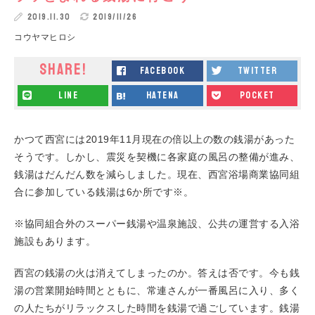
2019.11.30
2019/11/26
コウヤマヒロシ
SHARE!
facebook
twitter
line
hatena
pocket
かつて西宮には2019年11月現在の倍以上の数の銭湯があった
そうです。しかし、震災を契機に各家庭の風呂の整備が進み、
銭湯はだんだん数を減らしました。現在、西宮浴場商業協同組
合に参加している銭湯は6か所です※。
※協同組合外のスーパー銭湯や温泉施設、公共の運営する入浴
施設もあります。
西宮の銭湯の火は消えてしまったのか。答えは否です。今も銭
湯の営業開始時間とともに、常連さんが一番風呂に入り、多く
の人たちがリラックスした時間を銭湯で過ごしています。銭湯