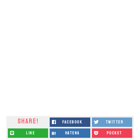
SHARE!
facebook
twitter
line
hatena
pocket