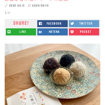
2025.06.13
2025/06/10
しい
SHARE!
facebook
twitter
line
hatena
pocket