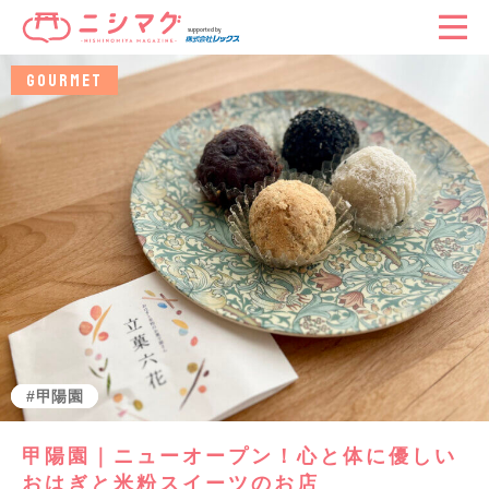
GOURMET
グルメ
甲陽園
甲陽園｜ニューオープン！心と体に優しい
おはぎと米粉スイーツのお店