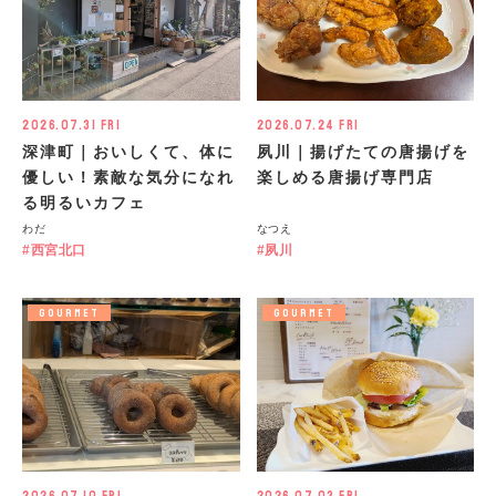
2026.07.31 Fri
2026.07.24 Fri
深津町｜おいしくて、体に
夙川｜揚げたての唐揚げを
優しい！素敵な気分になれ
楽しめる唐揚げ専門店
る明るいカフェ
わだ
なつえ
西宮北口
夙川
GOURMET
GOURMET