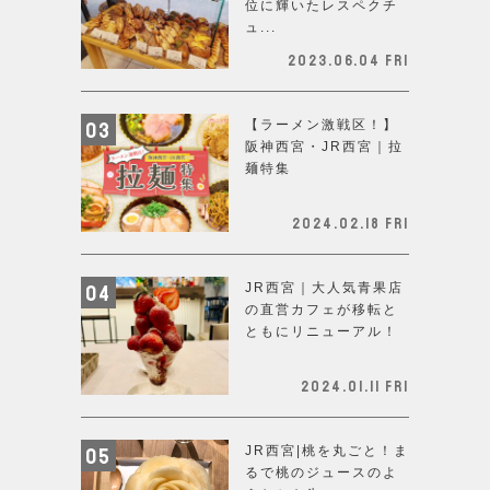
位に輝いたレスペクチ
ュ...
2023.06.04 Fri
【ラーメン激戦区！】
阪神西宮・JR西宮｜拉
麺特集
2024.02.18 Fri
JR西宮｜大人気青果店
の直営カフェが移転と
ともにリニューアル！
2024.01.11 Fri
JR西宮|桃を丸ごと！ま
るで桃のジュースのよ