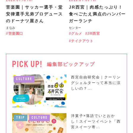
2026.07.10 Fri
2026.07.03 Fri
苦楽園｜サッカー選手・堂
JR西宮｜肉感たっぷり！
安律選手兄弟プロデュース
食べごたえ満点のハンバー
のドーナツ屋さん
ガーランチ
まなみ
センター
苦楽園口
グルメ
JR西宮
テイクアウト
PICK UP!
編集部ピックアップ
西宮自由研究会｜クーリン
CULTURE
グシェルターって本当に涼
しいの？...
洋菓子×落語でいとおか
TRIP
CULTURE
し！スイーツイベント「西
宮スイーツ寄...