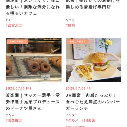
深津町｜おいしくて、体に
夙川｜揚げたての唐揚げを
優しい！素敵な気分になれ
楽しめる唐揚げ専門店
る明るいカフェ
わだ
なつえ
西宮北口
夙川
GOURMET
GOURMET
2026.07.10 Fri
2026.07.03 Fri
苦楽園｜サッカー選手・堂
JR西宮｜肉感たっぷり！
安律選手兄弟プロデュース
食べごたえ満点のハンバー
のドーナツ屋さん
ガーランチ
まなみ
センター
苦楽園口
グルメ
JR西宮