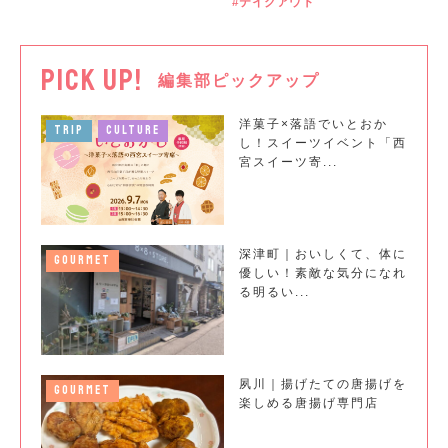
テイクアウト
PICK UP!
編集部ピックアップ
洋菓子×落語でいとおか
TRIP
CULTURE
し！スイーツイベント「西
宮スイーツ寄...
深津町｜おいしくて、体に
GOURMET
優しい！素敵な気分になれ
る明るい...
夙川｜揚げたての唐揚げを
GOURMET
楽しめる唐揚げ専門店