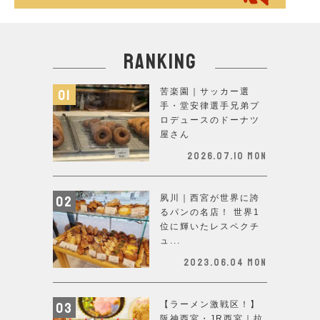
ranking
苦楽園｜サッカー選
手・堂安律選手兄弟プ
ロデュースのドーナツ
屋さん
2026.07.10 Mon
夙川｜西宮が世界に誇
るパンの名店！ 世界1
位に輝いたレスペクチ
ュ...
2023.06.04 Mon
【ラーメン激戦区！】
阪神西宮・JR西宮｜拉