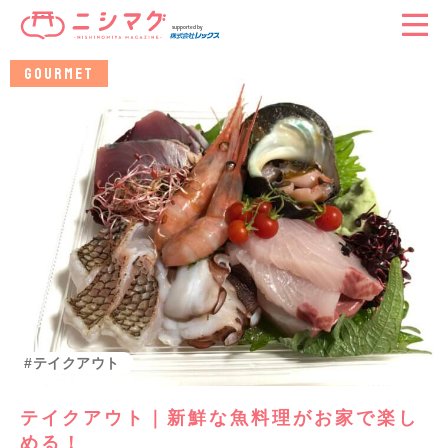
GOURMET
グルメ
テイクアウト
テイクアウト｜新鮮な魚料理がお家で楽し
める！