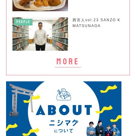
西宮人vol.23 SANZO K
PEOPLE
MATSUNAGA
more