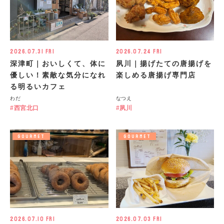
2026.07.31 Fri
2026.07.24 Fri
深津町｜おいしくて、体に
夙川｜揚げたての唐揚げを
優しい！素敵な気分になれ
楽しめる唐揚げ専門店
る明るいカフェ
わだ
なつえ
西宮北口
夙川
GOURMET
GOURMET
2026.07.10 Fri
2026.07.03 Fri