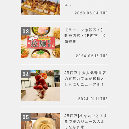
ュ...
2023.06.04 Tue
【ラーメン激戦区！】
阪神西宮・JR西宮｜拉
麺特集
2024.02.18 Tue
JR西宮｜大人気青果店
の直営カフェが移転と
ともにリニューアル！
2024.01.11 Tue
JR西宮|桃を丸ごと！ま
るで桃のジュースのよ
うなかき氷