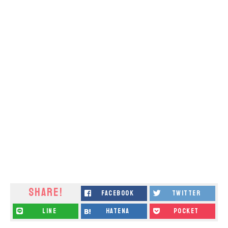
SHARE!
facebook
twitter
line
hatena
pocket