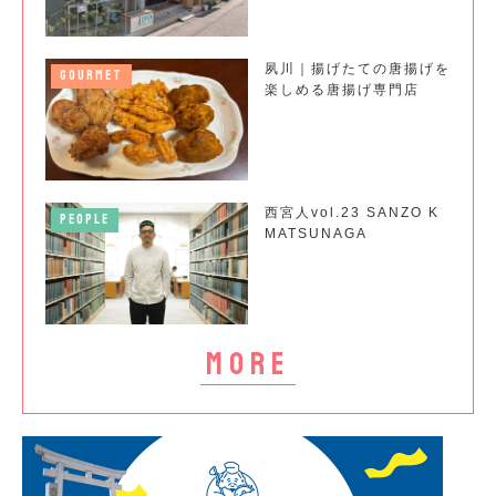
夙川｜揚げたての唐揚げを
GOURMET
楽しめる唐揚げ専門店
西宮人vol.23 SANZO K
PEOPLE
MATSUNAGA
more