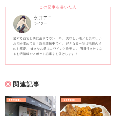
この記事を書いた人
永井アコ
ライター
愛する西宮と共に生きてウン十年。 美味しいモノと美味しい
お酒を求めて日々新規開拓中です。 好きな食べ物は鴨鍋の〆
のお蕎麦、 好きなお酒は白ワインと島美人。 明日行きたくな
るお店情報やスポット記事をお届けします！
関連記事
GOURMET
GOURMET