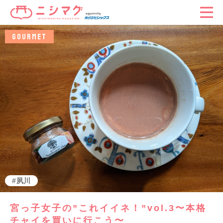
GOURMET
夙川
宮っ子女子の”これイイネ！”vol.3〜本格
チャイを買いに行こう〜