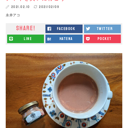
2021.02.10
2021/02/09
永井アコ
SHARE!
facebook
twitter
line
hatena
pocket