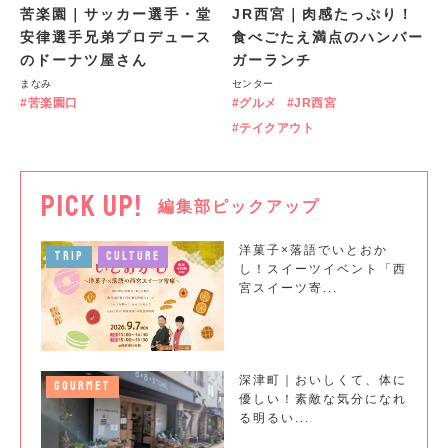
苦楽園｜サッカー選手・堂
JR西宮｜肉感たっぷり！
安律選手兄弟プロデュース
食べごたえ満点のハンバー
のドーナツ屋さん
ガーランチ
まなみ
センター
苦楽園口
グルメ
JR西宮
テイクアウト
PICK UP!
編集部ピックアップ
洋菓子×落語でいとおか
TRIP
CULTURE
し！スイーツイベント「西
宮スイーツ寄...
深津町｜おいしくて、体に
GOURMET
優しい！素敵な気分になれ
る明るい...