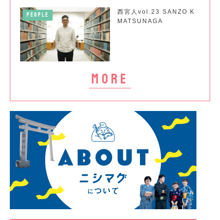
西宮人vol.23 SANZO K
PEOPLE
MATSUNAGA
more