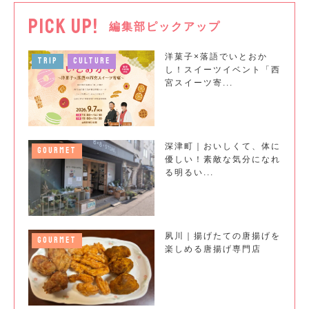
PICK UP!
編集部ピックアップ
洋菓子×落語でいとおか
TRIP
CULTURE
し！スイーツイベント「西
宮スイーツ寄...
深津町｜おいしくて、体に
GOURMET
優しい！素敵な気分になれ
る明るい...
夙川｜揚げたての唐揚げを
GOURMET
楽しめる唐揚げ専門店