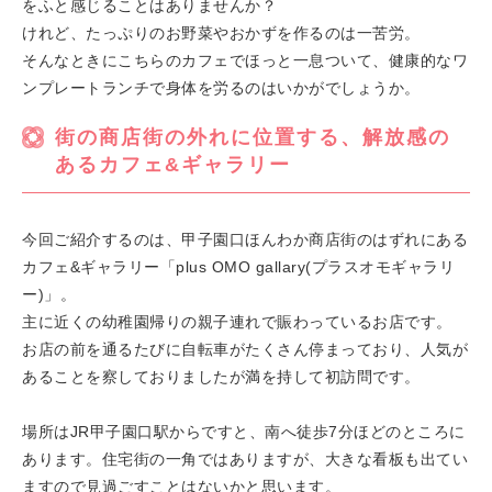
をふと感じることはありませんか？
けれど、たっぷりのお野菜やおかずを作るのは一苦労。
そんなときにこちらのカフェでほっと一息ついて、健康的なワ
ンプレートランチで身体を労るのはいかがでしょうか。
街の商店街の外れに位置する、解放感の
あるカフェ&ギャラリー
今回ご紹介するのは、甲子園口ほんわか商店街のはずれにある
カフェ&ギャラリー「plus OMO gallary(プラスオモギャラリ
ー)」。
主に近くの幼稚園帰りの親子連れで賑わっているお店です。
お店の前を通るたびに自転車がたくさん停まっており、人気が
あることを察しておりましたが満を持して初訪問です。
場所はJR甲子園口駅からですと、南へ徒歩7分ほどのところに
あります。住宅街の一角ではありますが、大きな看板も出てい
ますので見過ごすことはないかと思います。