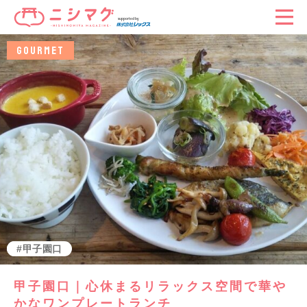
GOURMET
グルメ
甲子園口
甲子園口｜心休まるリラックス空間で華や
かなワンプレートランチ