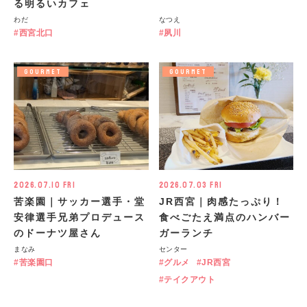
る明るいカフェ
わだ
なつえ
西宮北口
夙川
GOURMET
GOURMET
2026.07.10 Fri
2026.07.03 Fri
苦楽園｜サッカー選手・堂
JR西宮｜肉感たっぷり！
安律選手兄弟プロデュース
食べごたえ満点のハンバー
のドーナツ屋さん
ガーランチ
まなみ
センター
苦楽園口
グルメ
JR西宮
テイクアウト