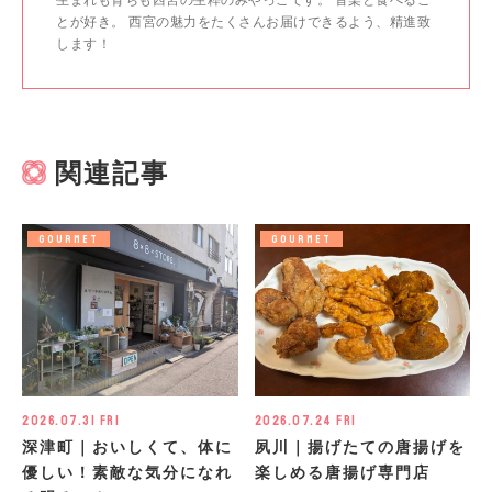
生まれも育ちも西宮の生粋のみやっこです。 音楽と食べるこ
とが好き。 西宮の魅力をたくさんお届けできるよう、精進致
します！
関連記事
GOURMET
GOURMET
2026.07.31 Fri
2026.07.24 Fri
深津町｜おいしくて、体に
夙川｜揚げたての唐揚げを
優しい！素敵な気分になれ
楽しめる唐揚げ専門店