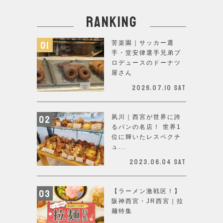
ranking
苦楽園｜サッカー選
手・堂安律選手兄弟プ
ロデュースのドーナツ
屋さん
2026.07.10 Sat
夙川｜西宮が世界に誇
るパンの名店！ 世界1
位に輝いたレスペクチ
ュ...
2023.06.04 Sat
【ラーメン激戦区！】
阪神西宮・JR西宮｜拉
麺特集