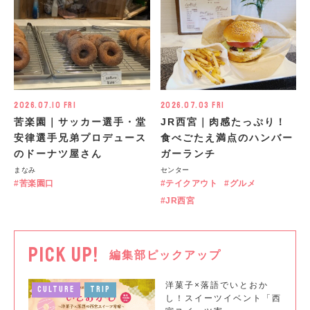
2026.07.10 Fri
2026.07.03 Fri
苦楽園｜サッカー選手・堂
JR西宮｜肉感たっぷり！
安律選手兄弟プロデュース
食べごたえ満点のハンバー
のドーナツ屋さん
ガーランチ
まなみ
センター
苦楽園口
テイクアウト
グルメ
JR西宮
PICK UP!
編集部ピックアップ
洋菓子×落語でいとおか
CULTURE
TRIP
し！スイーツイベント「西