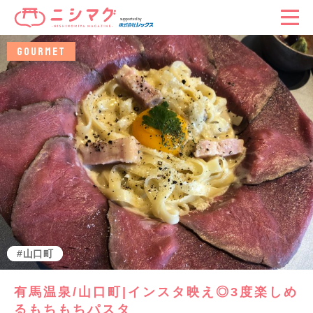
GOURMET
グルメ
山口町
有馬温泉/山口町|インスタ映え◎3度楽しめ
るもちもちパスタ