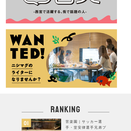
ranking
苦楽園｜サッカー選
手・堂安律選手兄弟プ