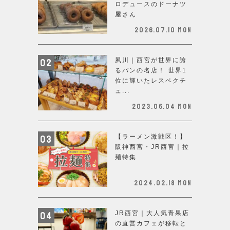
ロデュースのドーナツ
屋さん
2026.07.10 Mon
夙川｜西宮が世界に誇
るパンの名店！ 世界1
位に輝いたレスペクチ
ュ...
2023.06.04 Mon
【ラーメン激戦区！】
阪神西宮・JR西宮｜拉
麺特集
2024.02.18 Mon
JR西宮｜大人気青果店
の直営カフェが移転と