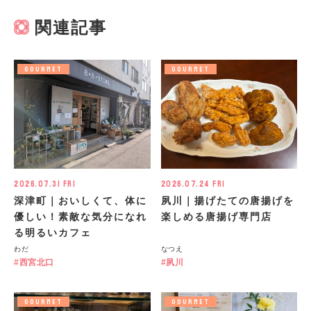
関連記事
GOURMET
GOURMET
2026.07.31 Fri
2026.07.24 Fri
深津町｜おいしくて、体に
夙川｜揚げたての唐揚げを
優しい！素敵な気分になれ
楽しめる唐揚げ専門店
る明るいカフェ
わだ
なつえ
西宮北口
夙川
GOURMET
GOURMET