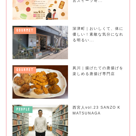
宮スイーツ寄...
深津町｜おいしくて、体に
GOURMET
優しい！素敵な気分になれ
る明るい...
夙川｜揚げたての唐揚げを
GOURMET
楽しめる唐揚げ専門店
西宮人vol.23 SANZO K
PEOPLE
MATSUNAGA