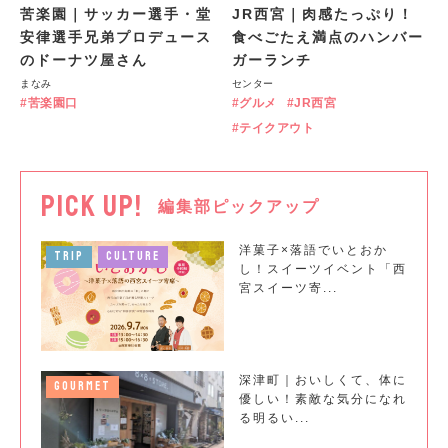
苦楽園｜サッカー選手・堂
JR西宮｜肉感たっぷり！
安律選手兄弟プロデュース
食べごたえ満点のハンバー
のドーナツ屋さん
ガーランチ
まなみ
センター
苦楽園口
グルメ
JR西宮
テイクアウト
PICK UP!
編集部ピックアップ
洋菓子×落語でいとおか
TRIP
CULTURE
し！スイーツイベント「西
宮スイーツ寄...
深津町｜おいしくて、体に
GOURMET
優しい！素敵な気分になれ
る明るい...