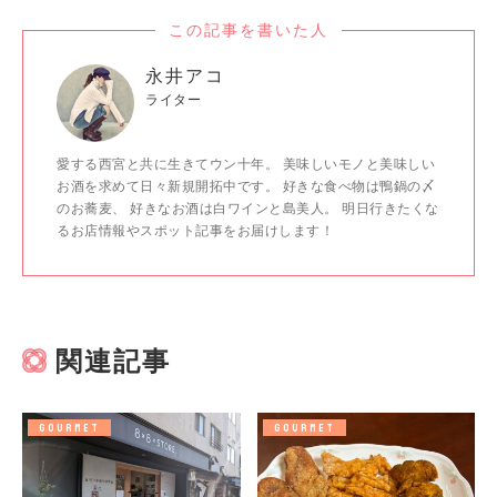
この記事を書いた人
永井アコ
ライター
愛する西宮と共に生きてウン十年。 美味しいモノと美味しい
お酒を求めて日々新規開拓中です。 好きな食べ物は鴨鍋の〆
のお蕎麦、 好きなお酒は白ワインと島美人。 明日行きたくな
るお店情報やスポット記事をお届けします！
関連記事
GOURMET
GOURMET