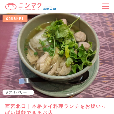
GOURMET
グルメ
西宮北口
テイクアウト
デリバリー
西宮北口｜本格タイ料理ランチをお腹いっ
ぱい堪能できるお店