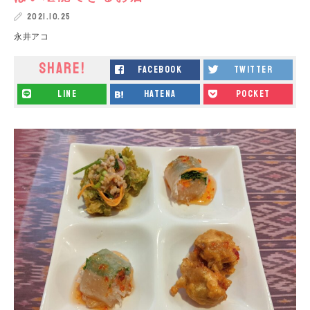
2021.10.25
永井アコ
SHARE!
facebook
twitter
line
hatena
pocket