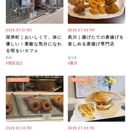
2026.07.31 Fri
2026.07.24 Fri
深津町｜おいしくて、体に
夙川｜揚げたての唐揚げを
優しい！素敵な気分になれ
楽しめる唐揚げ専門店
る明るいカフェ
わだ
なつえ
西宮北口
夙川
GOURMET
GOURMET
2026.07.10 Fri
2026.07.03 Fri