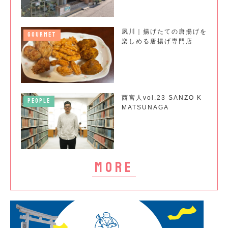
夙川｜揚げたての唐揚げを
GOURMET
楽しめる唐揚げ専門店
西宮人vol.23 SANZO K
PEOPLE
MATSUNAGA
more