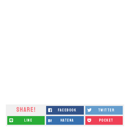
SHARE!
facebook
twitter
line
hatena
pocket