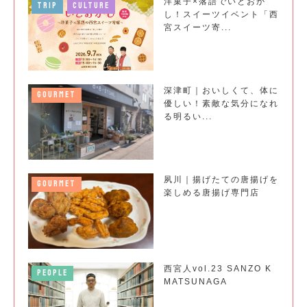
洋菓子×落語でいとおか
TRIP
CULTURE
し！スイーツイベント「西
宮スイーツ寄...
深津町｜おいしくて、体に
GOURMET
優しい！素敵な気分になれ
る明るい...
夙川｜揚げたての唐揚げを
GOURMET
楽しめる唐揚げ専門店
西宮人vol.23 SANZO K
PEOPLE
MATSUNAGA