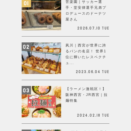
苦楽園｜サッカー選
手・堂安律選手兄弟プ
ロデュースのドーナツ
屋さん
2026.07.10 Tue
夙川｜西宮が世界に誇
るパンの名店！ 世界1
位に輝いたレスペクチ
ュ...
2023.06.04 Tue
【ラーメン激戦区！】
阪神西宮・JR西宮｜拉
麺特集
2024.02.18 Tue