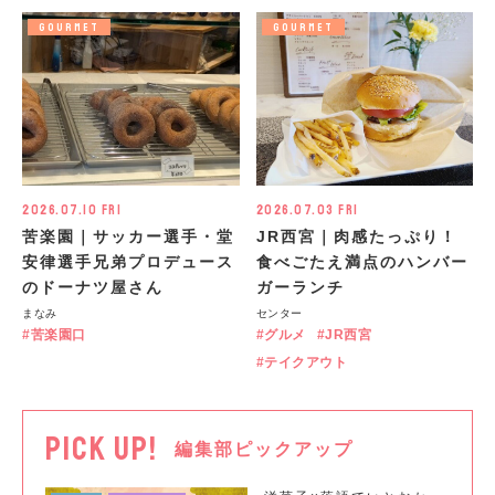
GOURMET
GOURMET
2026.07.10 Fri
2026.07.03 Fri
苦楽園｜サッカー選手・堂
JR西宮｜肉感たっぷり！
安律選手兄弟プロデュース
食べごたえ満点のハンバー
のドーナツ屋さん
ガーランチ
まなみ
センター
苦楽園口
グルメ
JR西宮
テイクアウト
PICK UP!
編集部ピックアップ