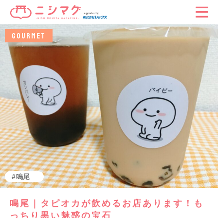
GOURMET
グルメ
鳴尾
鳴尾｜タピオカが飲めるお店あります！も
っちり黒い魅惑の宝石