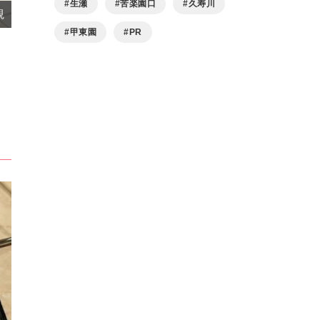
生瀬
苦楽園口
久寿川
観
甲東園
PR