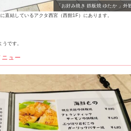
「お好み焼き 鉄板焼 ゆたか 」外
駅に直結しているアクタ西宮（西館1F）にあります。
ようです。
メニュー