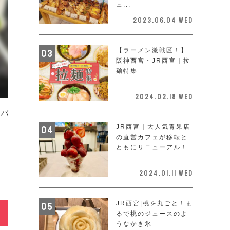
ュ...
2023.06.04 Wed
【ラーメン激戦区！】
阪神西宮・JR西宮｜拉
麺特集
2024.02.18 Wed
天パ
JR西宮｜大人気青果店
呑
の直営カフェが移転と
ともにリニューアル！
2024.01.11 Wed
JR西宮|桃を丸ごと！ま
るで桃のジュースのよ
うなかき氷