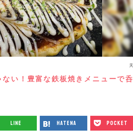
ゃない！豊富な鉄板焼きメニューで
line
hatena
pocket