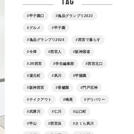
tag
甲子園口
逸品グランプリ2023
グルメ
甲子園
逸品グランプリ2024
西宮で暮らす
今津
西宮人
阪神国道
JR西宮
学生編集部
西宮北口
湯元町
夙川
甲陽園
阪神西宮
香櫨園
門戸厄神
テイクアウト
鳴尾
デリバリー
武庫川
仁川
山口町
甲山
西宮浜
さくら夙川