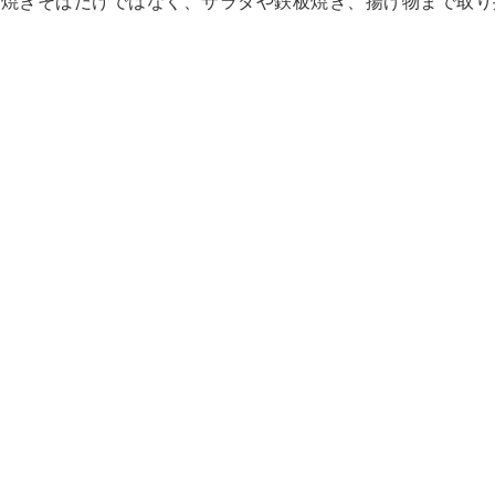
きや焼きそばだけではなく、サラダや鉄板焼き、揚げ物まで取り
。