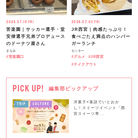
2026.07.10 Fri
2026.07.03 Fri
苦楽園｜サッカー選手・堂
JR西宮｜肉感たっぷり！
安律選手兄弟プロデュース
食べごたえ満点のハンバー
のドーナツ屋さん
ガーランチ
まなみ
センター
苦楽園口
グルメ
JR西宮
テイクアウト
PICK UP!
編集部ピックアップ
洋菓子×落語でいとおか
TRIP
CULTURE
し！スイーツイベント「西
宮スイーツ寄...