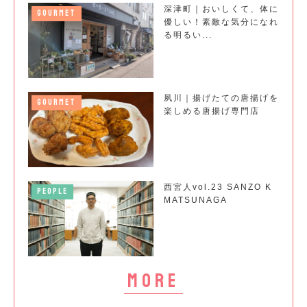
深津町｜おいしくて、体に
GOURMET
優しい！素敵な気分になれ
る明るい...
夙川｜揚げたての唐揚げを
GOURMET
楽しめる唐揚げ専門店
西宮人vol.23 SANZO K
PEOPLE
MATSUNAGA
more