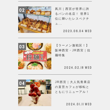
夙川｜西宮が世界に誇
るパンの名店！ 世界1
位に輝いたレスペクチ
ュ...
2023.06.04 Wed
【ラーメン激戦区！】
阪神西宮・JR西宮｜拉
麺特集
2024.02.18 Wed
JR西宮｜大人気青果店
の直営カフェが移転と
ともにリニューアル！
2024.01.11 Wed