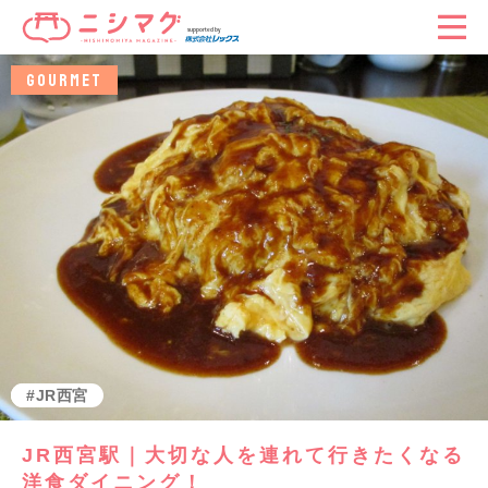
GOURMET
グルメ
JR西宮
JR西宮駅｜大切な人を連れて行きたくなる
洋食ダイニング！