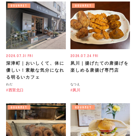
GOURMET
GOURMET
2026.07.31 Fri
2026.07.24 Fri
深津町｜おいしくて、体に
夙川｜揚げたての唐揚げを
優しい！素敵な気分になれ
楽しめる唐揚げ専門店
る明るいカフェ
わだ
なつえ
西宮北口
夙川
GOURMET
GOURMET