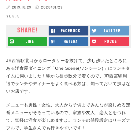
2019.10.23
2020/01/29
YUKI.K
SHARE!
facebook
twitter
line
hatena
pocket
JR西宮駅北口からロータリーを抜けて、少し歩いたところに
ある洋食屋ダイニング「One Scene(ワンシーン)」にランチタ
イムに伺いました！駅から徒歩数分で着くので、JR西宮駅周
辺でランチやディナーをよく食べる方は、知っておいて損はな
いお店です。
メニューも男性・女性、大人から子供までみんなが楽しめる定
番メニューがそろっているので、家族や友人、恋人とをつれ
て、気軽に洋食が楽しめますよ。ランチの値段設定はリーズナ
ブルで、学生さんでも行きやすいです！