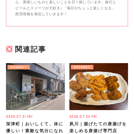
ら、美味しいものと楽しいことを日々探しています。旅行と
ビールとスイーツが大好き♪ 「毎日がちょっと楽しくなる」
西宮情報を発信していきます！
関連記事
GOURMET
GOURMET
2026.07.31 Fri
2026.07.24 Fri
深津町｜おいしくて、体に
夙川｜揚げたての唐揚げを
優しい！素敵な気分になれ
楽しめる唐揚げ専門店