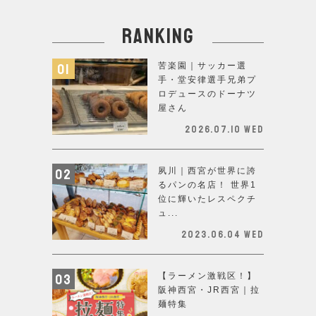
ranking
苦楽園｜サッカー選
手・堂安律選手兄弟プ
ロデュースのドーナツ
屋さん
2026.07.10 Wed
夙川｜西宮が世界に誇
るパンの名店！ 世界1
位に輝いたレスペクチ
ュ...
2023.06.04 Wed
【ラーメン激戦区！】
阪神西宮・JR西宮｜拉
麺特集