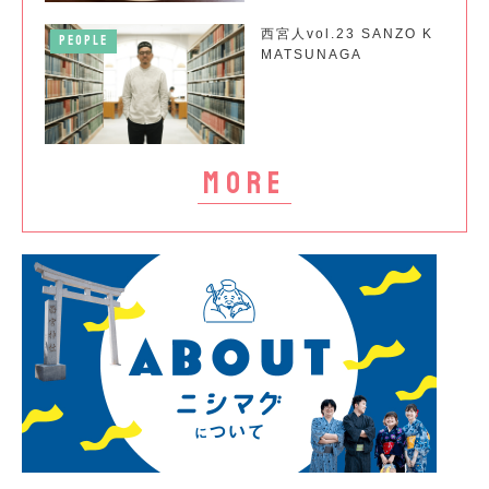
西宮人vol.23 SANZO K
PEOPLE
MATSUNAGA
more