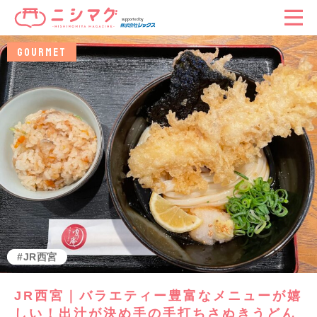
GOURMET
グルメ
JR西宮
JR西宮｜バラエティー豊富なメニューが嬉
しい！出汁が決め手の手打ちさぬきうどん