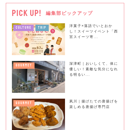
PICK UP!
編集部ピックアップ
洋菓子×落語でいとおか
CULTURE
TRIP
し！スイーツイベント「西
宮スイーツ寄...
深津町｜おいしくて、体に
GOURMET
優しい！素敵な気分になれ
る明るい...
夙川｜揚げたての唐揚げを
GOURMET
楽しめる唐揚げ専門店