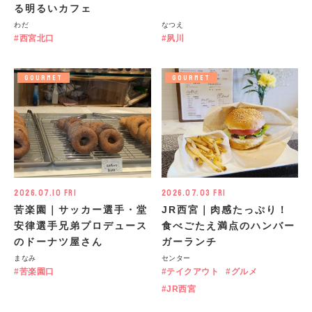
る明るいカフェ
わだ
なつえ
西宮北口
夙川
GOURMET
GOURMET
2026.07.10 Fri
2026.07.03 Fri
苦楽園｜サッカー選手・堂
JR西宮｜肉感たっぷり！
安律選手兄弟プロデュース
食べごたえ満点のハンバー
のドーナツ屋さん
ガーランチ
まなみ
センター
苦楽園口
テイクアウト
グルメ
JR西宮