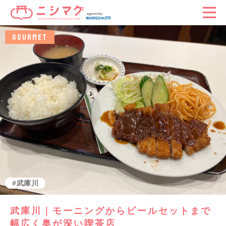
GOURMET
グルメ
武庫川
武庫川｜モーニングからビールセットまで
幅広く奥が深い喫茶店