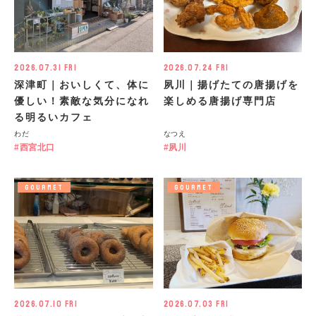
2026.07.31 Fri
2026.07.24 Fri
深津町｜おいしくて、体に
夙川｜揚げたての唐揚げを
優しい！素敵な気分になれ
楽しめる唐揚げ専門店
る明るいカフェ
わだ
なつえ
西宮北口
夙川
GOURMET
GOURMET
2026.07.10 Fri
2026.07.03 Fri