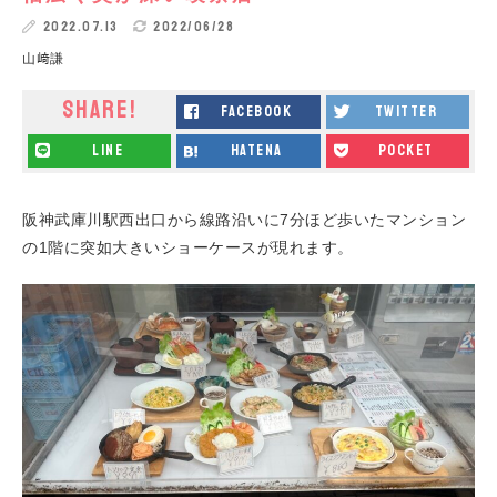
2022.07.13
2022/06/28
山﨑謙
SHARE!
facebook
twitter
line
hatena
pocket
阪神武庫川駅西出口から線路沿いに7分ほど歩いたマンション
の1階に突如大きいショーケースが現れます。