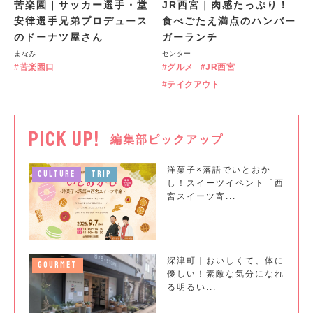
苦楽園｜サッカー選手・堂
JR西宮｜肉感たっぷり！
安律選手兄弟プロデュース
食べごたえ満点のハンバー
のドーナツ屋さん
ガーランチ
まなみ
センター
苦楽園口
グルメ
JR西宮
テイクアウト
PICK UP!
編集部ピックアップ
洋菓子×落語でいとおか
CULTURE
TRIP
し！スイーツイベント「西
宮スイーツ寄...
深津町｜おいしくて、体に
GOURMET
優しい！素敵な気分になれ
る明るい...