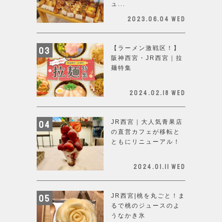
ュ...
2023.06.04 Wed
【ラーメン激戦区！】
阪神西宮・JR西宮｜拉
麺特集
2024.02.18 Wed
JR西宮｜大人気青果店
の直営カフェが移転と
ともにリニューアル！
2024.01.11 Wed
JR西宮|桃を丸ごと！ま
るで桃のジュースのよ
うなかき氷