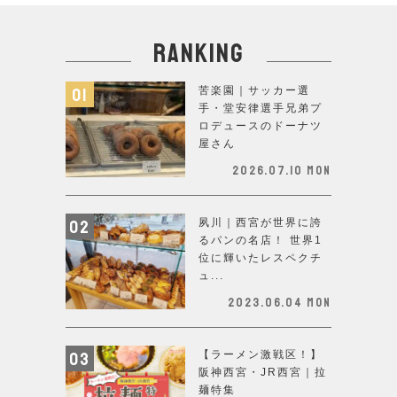
ranking
苦楽園｜サッカー選
手・堂安律選手兄弟プ
ロデュースのドーナツ
屋さん
2026.07.10 Mon
夙川｜西宮が世界に誇
るパンの名店！ 世界1
位に輝いたレスペクチ
ュ...
2023.06.04 Mon
【ラーメン激戦区！】
阪神西宮・JR西宮｜拉
麺特集