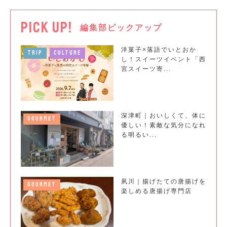
PICK UP!
編集部ピックアップ
洋菓子×落語でいとおか
TRIP
CULTURE
し！スイーツイベント「西
宮スイーツ寄...
深津町｜おいしくて、体に
GOURMET
優しい！素敵な気分になれ
る明るい...
夙川｜揚げたての唐揚げを
GOURMET
楽しめる唐揚げ専門店