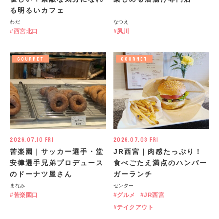
る明るいカフェ
わだ
なつえ
西宮北口
夙川
GOURMET
GOURMET
2026.07.10 Fri
2026.07.03 Fri
苦楽園｜サッカー選手・堂
JR西宮｜肉感たっぷり！
安律選手兄弟プロデュース
食べごたえ満点のハンバー
のドーナツ屋さん
ガーランチ
まなみ
センター
苦楽園口
グルメ
JR西宮
テイクアウト