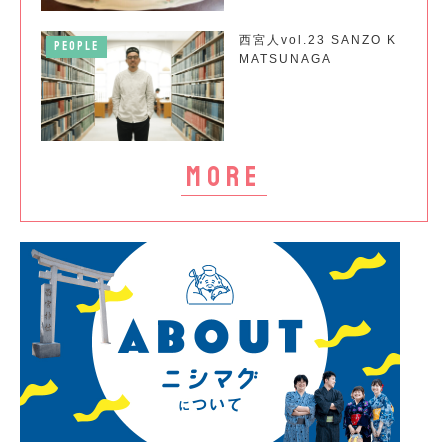
西宮人vol.23 SANZO K
PEOPLE
MATSUNAGA
more