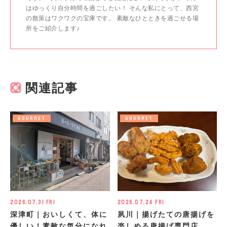
はゆっくり自分時間を過ごしたい！ そんな私にとって、西宮
の散策はワクワクの宝庫です。 素敵なひとときを過ごせる場
所をご紹介します♪
関連記事
GOURMET
GOURMET
2026.07.31 Fri
2026.07.24 Fri
深津町｜おいしくて、体に
夙川｜揚げたての唐揚げを
優しい！素敵な気分になれ
楽しめる唐揚げ専門店