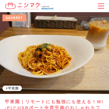
GOURMET
甲東園
甲東園｜リモートにも勉強にも使える！Wi
-FiとUSBポート全席完備のおしゃれカフ