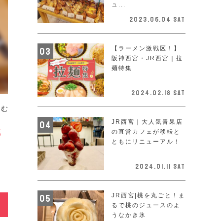
ュ...
2023.06.04 Sat
【ラーメン激戦区！】
阪神西宮・JR西宮｜拉
麺特集
2024.02.18 Sat
まむ
JR西宮｜大人気青果店
魅
の直営カフェが移転と
ともにリニューアル！
2024.01.11 Sat
JR西宮|桃を丸ごと！ま
るで桃のジュースのよ
うなかき氷