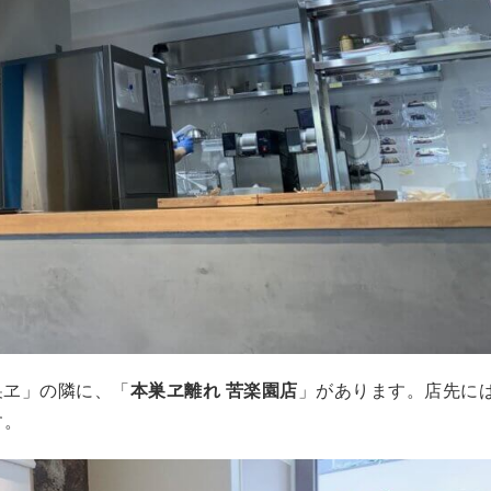
巣ヱ」の隣に、「
本巣ヱ離れ 苦楽園店
」があります。店先に
す。