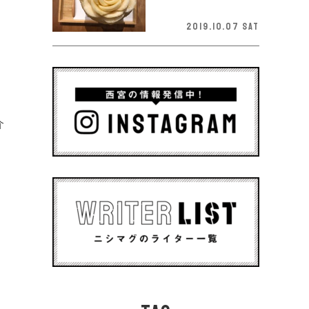
2019.10.07 Sat
る
介
な