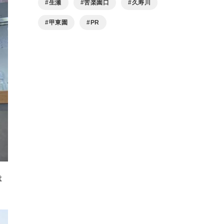
生瀬
苦楽園口
久寿川
甲東園
PR
は