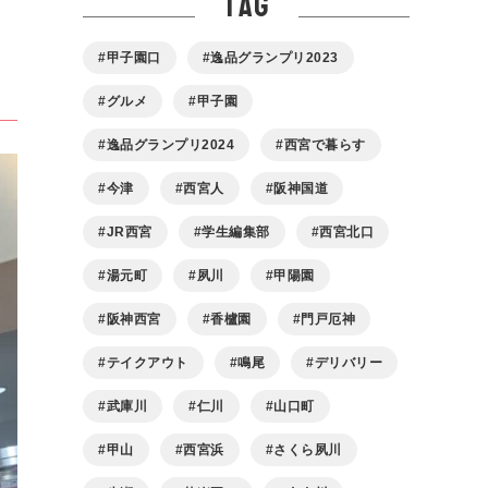
tag
甲子園口
逸品グランプリ2023
グルメ
甲子園
逸品グランプリ2024
西宮で暮らす
今津
西宮人
阪神国道
JR西宮
学生編集部
西宮北口
湯元町
夙川
甲陽園
阪神西宮
香櫨園
門戸厄神
テイクアウト
鳴尾
デリバリー
武庫川
仁川
山口町
甲山
西宮浜
さくら夙川