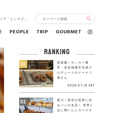
ディア「ニシマグ」
E
PEOPLE
TRIP
GOURMET
ranking
苦楽園｜サッカー選
手・堂安律選手兄弟プ
ロデュースのドーナツ
屋さん
2026.07.10 Sat
夙川｜西宮が世界に誇
るパンの名店！ 世界1
位に輝いたレスペクチ