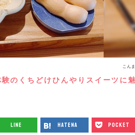
こん
体験のくちどけひんやりスイーツに
line
hatena
pocket