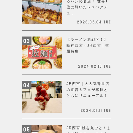
るパンの名店！ 世界1
位に輝いたレスペクチ
ュ...
2023.06.04 Tue
【ラーメン激戦区！】
阪神西宮・JR西宮｜拉
麺特集
2024.02.18 Tue
JR西宮｜大人気青果店
の直営カフェが移転と
ともにリニューアル！
2024.01.11 Tue
JR西宮|桃を丸ごと！ま