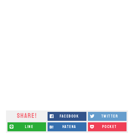
SHARE!
facebook
twitter
line
hatena
pocket