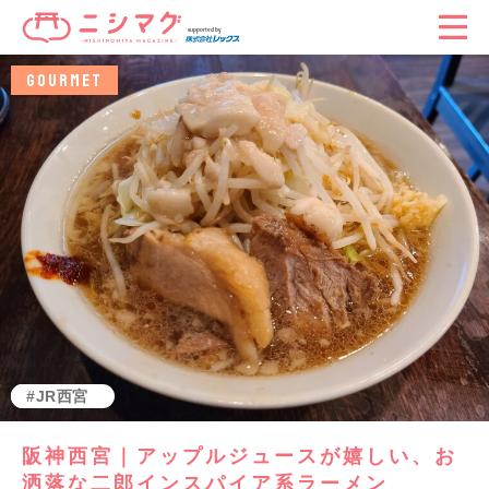
GOURMET
阪神西宮
グルメ
JR西宮
阪神西宮｜アップルジュースが嬉しい、お
洒落な二郎インスパイア系ラーメン