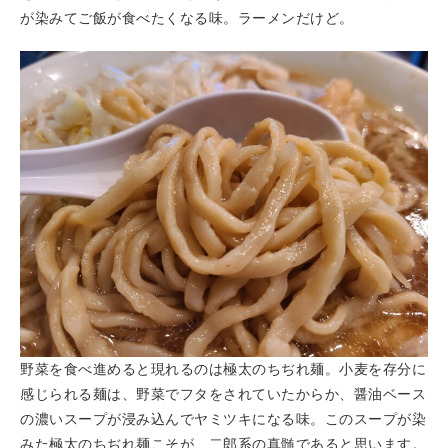
が染みてご飯が食べたくなる味。ラーメンだけど。
野菜を食べ進めると現れるのは極太のちぢれ麺。小麦を存分に
感じられる麺は、野菜でフタをされていたからか、醤油ベース
の濃いスープが浸み込んでヤミツキになる味。このスープが染
みた極太のちぢれ麺こそが、二郎系の真髄であると思います。