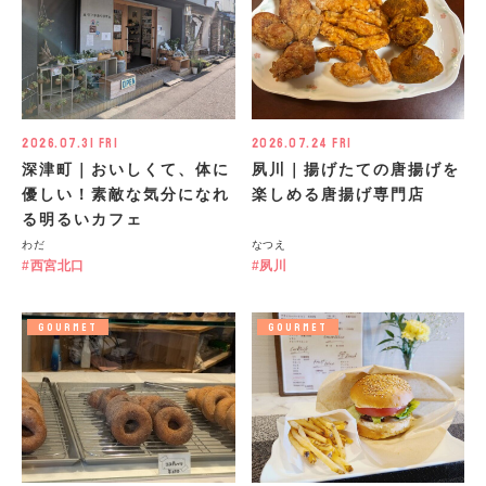
2026.07.31 Fri
2026.07.24 Fri
深津町｜おいしくて、体に
夙川｜揚げたての唐揚げを
優しい！素敵な気分になれ
楽しめる唐揚げ専門店
る明るいカフェ
わだ
なつえ
西宮北口
夙川
GOURMET
GOURMET