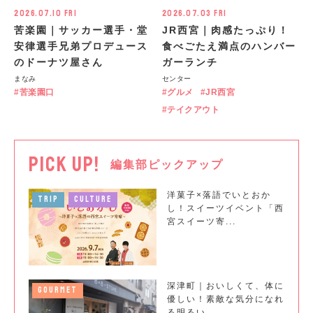
2026.07.10 Fri
2026.07.03 Fri
苦楽園｜サッカー選手・堂
JR西宮｜肉感たっぷり！
安律選手兄弟プロデュース
食べごたえ満点のハンバー
のドーナツ屋さん
ガーランチ
まなみ
センター
苦楽園口
グルメ
JR西宮
テイクアウト
PICK UP!
編集部ピックアップ
洋菓子×落語でいとおか
TRIP
CULTURE
し！スイーツイベント「西
宮スイーツ寄...
深津町｜おいしくて、体に
GOURMET
優しい！素敵な気分になれ
る明るい...