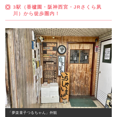
3駅（香櫨園・阪神西宮・JRさくら夙
川）から徒歩圏内！
「夢楽童子つるちゃん」外観