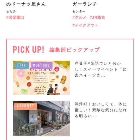
のドーナツ屋さん
ガーランチ
まなみ
センター
苦楽園口
グルメ
JR西宮
テイクアウト
PICK UP!
編集部ピックアップ
洋菓子×落語でいとおか
TRIP
CULTURE
し！スイーツイベント「西
宮スイーツ寄...
深津町｜おいしくて、体に
GOURMET
優しい！素敵な気分になれ
る明るい...