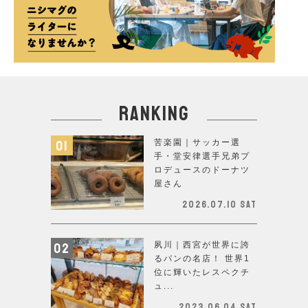
ranking
苦楽園｜サッカー選
手・堂安律選手兄弟プ
ロデュースのドーナツ
屋さん
2026.07.10 Sat
夙川｜西宮が世界に誇
るパンの名店！ 世界1
位に輝いたレスペクチ
ュ...
2023.06.04 Sat