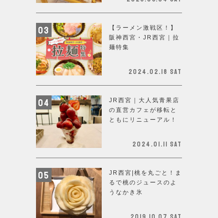
【ラーメン激戦区！】
阪神西宮・JR西宮｜拉
麺特集
2024.02.18 Sat
JR西宮｜大人気青果店
の直営カフェが移転と
ともにリニューアル！
2024.01.11 Sat
JR西宮|桃を丸ごと！ま
るで桃のジュースのよ
うなかき氷
2019.10.07 Sat