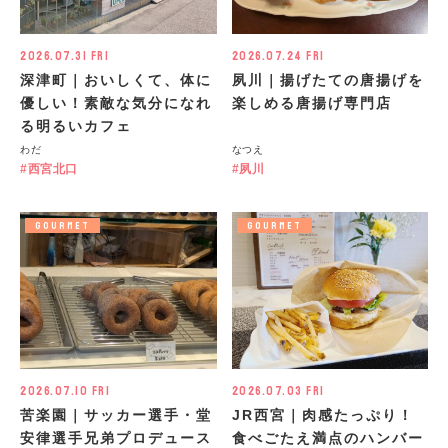
2026.07.31 Fri
2026.07.24 Fri
深津町｜おいしくて、体に
夙川｜揚げたての唐揚げを
優しい！素敵な気分になれ
楽しめる唐揚げ専門店
る明るいカフェ
わだ
なつえ
西宮北口
夙川
GOURMET
GOURMET
2026.07.10 Fri
2026.07.03 Fri
苦楽園｜サッカー選手・堂
JR西宮｜肉感たっぷり！
安律選手兄弟プロデュース
食べごたえ満点のハンバー