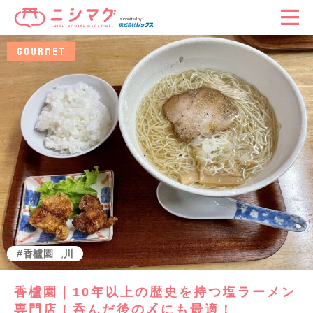
GOURMET
グルメ
阪神西宮
さくら夙川
香櫨園
香櫨園｜10年以上の歴史を持つ塩ラーメン
専門店！呑んだ後の〆にも最適！