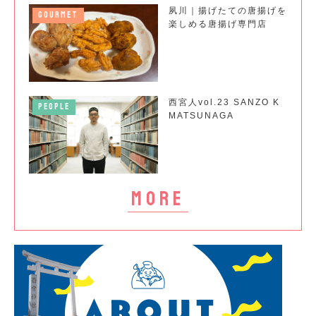
夙川｜揚げたての唐揚げを
GOURMET
楽しめる唐揚げ専門店
西宮人vol.23 SANZO K
PEOPLE
MATSUNAGA
more