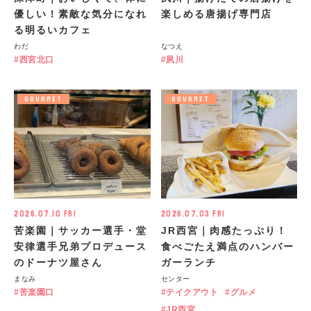
優しい！素敵な気分になれ
楽しめる唐揚げ専門店
る明るいカフェ
わだ
なつえ
西宮北口
夙川
GOURMET
GOURMET
2026.07.10 Fri
2026.07.03 Fri
苦楽園｜サッカー選手・堂
JR西宮｜肉感たっぷり！
安律選手兄弟プロデュース
食べごたえ満点のハンバー
のドーナツ屋さん
ガーランチ
まなみ
センター
苦楽園口
テイクアウト
グルメ
JR西宮