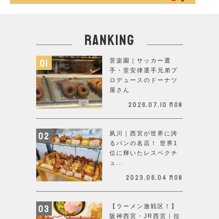
ranking
苦楽園｜サッカー選
手・堂安律選手兄弟プ
ロデュースのドーナツ
屋さん
2026.07.10 Mon
夙川｜西宮が世界に誇
るパンの名店！ 世界1
位に輝いたレスペクチ
ュ...
2023.06.04 Mon
【ラーメン激戦区！】
阪神西宮・JR西宮｜拉