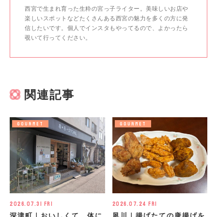
西宮で生まれ育った生粋の宮っ子ライター。美味しいお店や
楽しいスポットなどたくさんある西宮の魅力を多くの方に発
信したいです。個人でインスタもやってるので、よかったら
覗いて行ってください。
関連記事
GOURMET
GOURMET
2026.07.31 Fri
2026.07.24 Fri
深津町｜おいしくて、体に
夙川｜揚げたての唐揚げを