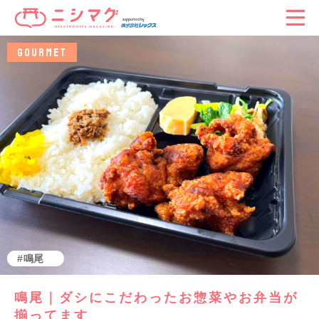
GOURMET
グルメ
鳴尾
鳴尾｜ダシにこだわったお惣菜やお弁当が
揃ってます