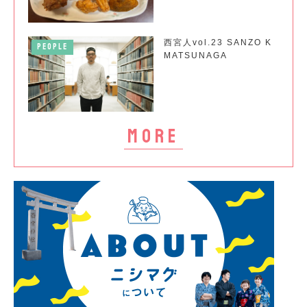
西宮人vol.23 SANZO K
PEOPLE
MATSUNAGA
more