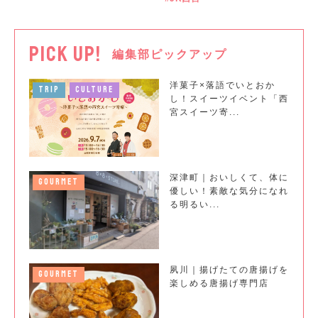
PICK UP!
編集部ピックアップ
洋菓子×落語でいとおか
TRIP
CULTURE
し！スイーツイベント「西
宮スイーツ寄...
深津町｜おいしくて、体に
GOURMET
優しい！素敵な気分になれ
る明るい...
夙川｜揚げたての唐揚げを
GOURMET
楽しめる唐揚げ専門店