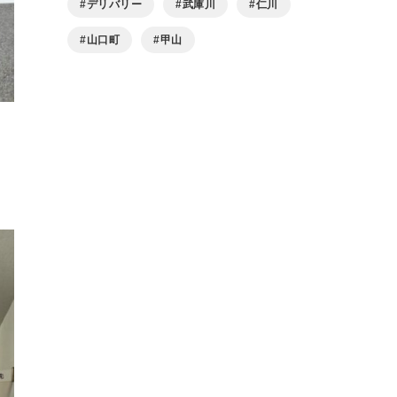
デリバリー
武庫川
仁川
山口町
甲山