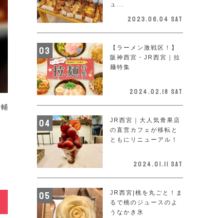
ュ...
2023.06.04 Sat
【ラーメン激戦区！】
阪神西宮・JR西宮｜拉
麺特集
2024.02.18 Sat
大輔
JR西宮｜大人気青果店
の直営カフェが移転と
ともにリニューアル！
2024.01.11 Sat
JR西宮|桃を丸ごと！ま
るで桃のジュースのよ
うなかき氷