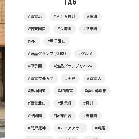
tag
西宮浜
さくら夙川
生瀬
苦楽園口
久寿川
甲東園
PR
甲子園口
逸品グランプリ2023
グルメ
甲子園
逸品グランプリ2024
西宮で暮らす
今津
西宮人
阪神国道
JR西宮
学生編集部
西宮北口
湯元町
夙川
甲陽園
阪神西宮
香櫨園
門戸厄神
テイクアウト
鳴尾