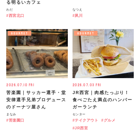
る明るいカフェ
わだ
なつえ
西宮北口
夙川
GOURMET
GOURMET
2026.07.10 Fri
2026.07.03 Fri
苦楽園｜サッカー選手・堂
JR西宮｜肉感たっぷり！
安律選手兄弟プロデュース
食べごたえ満点のハンバー
のドーナツ屋さん
ガーランチ
まなみ
センター
苦楽園口
テイクアウト
グルメ
JR西宮