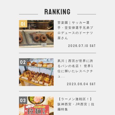
ranking
苦楽園｜サッカー選
手・堂安律選手兄弟プ
ロデュースのドーナツ
屋さん
2026.07.10 Sat
夙川｜西宮が世界に誇
るパンの名店！ 世界1
位に輝いたレスペクチ
ュ...
2023.06.04 Sat
【ラーメン激戦区！】
阪神西宮・JR西宮｜拉
麺特集