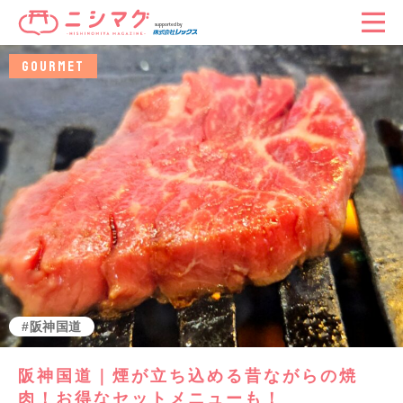
GOURMET
阪神国道
阪神国道｜煙が立ち込める昔ながらの焼
肉！お得なセットメニューも！