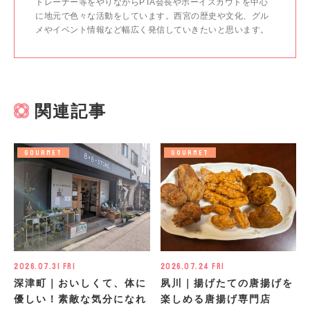
トレーナー等をやりながらPTA会長やボーイスカウトを中心
に地元で色々な活動をしています。西宮の歴史や文化、グル
メやイベント情報など幅広く発信していきたいと思います。
関連記事
GOURMET
GOURMET
2026.07.31 Fri
2026.07.24 Fri
深津町｜おいしくて、体に
夙川｜揚げたての唐揚げを
優しい！素敵な気分になれ
楽しめる唐揚げ専門店