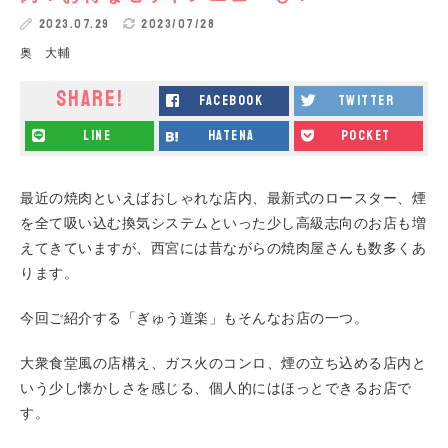
2023.07.29
2023/07/28
奥 大輔
SHARE!
facebook
twitter
line
hatena
pocket
最近の焼肉といえばおしゃれな店内、最新式のロースター、煙
を全て吸い込む換気システムといった少し高級志向のお店も増
えてきていますが、西宮には昔ながらの焼肉屋さんも数多くあ
ります。
今回ご紹介する「ぎゅう道楽」もそんなお店の一つ。
大衆食堂風の店構え、ガス火のコンロ、煙の立ち込める店内と
いう少し懐かしさを感じる、個人的にはほっとできるお店で
す。