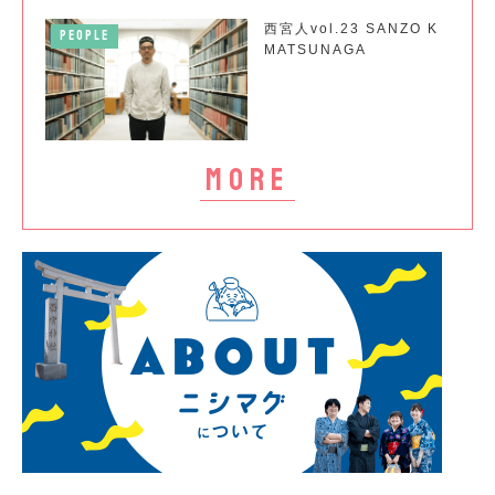
西宮人vol.23 SANZO K
PEOPLE
MATSUNAGA
more