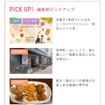
PICK UP!
編集部ピックアップ
洋菓子×落語でいとおか
TRIP
CULTURE
し！スイーツイベント「西
宮スイーツ寄...
深津町｜おいしくて、体に
GOURMET
優しい！素敵な気分になれ
る明るい...
夙川｜揚げたての唐揚げを
GOURMET
楽しめる唐揚げ専門店