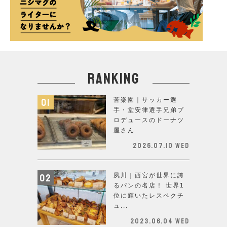
ranking
苦楽園｜サッカー選
手・堂安律選手兄弟プ
ロデュースのドーナツ
屋さん
2026.07.10 Wed
夙川｜西宮が世界に誇
るパンの名店！ 世界1
位に輝いたレスペクチ
ュ...
2023.06.04 Wed