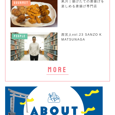
夙川｜揚げたての唐揚げを
GOURMET
楽しめる唐揚げ専門店
西宮人vol.23 SANZO K
PEOPLE
MATSUNAGA
more