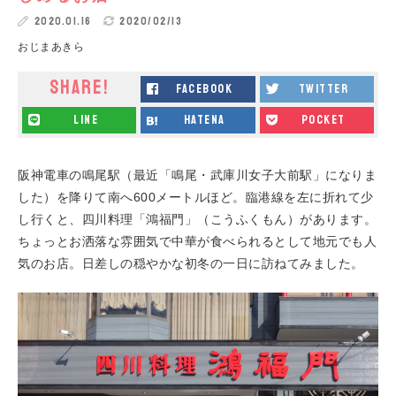
2020.01.16
2020/02/13
おじまあきら
SHARE!
facebook
twitter
line
hatena
pocket
阪神電車の鳴尾駅（最近「鳴尾・武庫川女子大前駅」になりま
した）を降りて南へ600メートルほど。臨港線を左に折れて少
し行くと、四川料理「鴻福門」（こうふくもん）があります。
ちょっとお洒落な雰囲気で中華が食べられるとして地元でも人
気のお店。日差しの穏やかな初冬の一日に訪ねてみました。