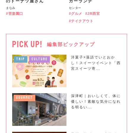
のドーナツ屋さん
ガーランチ
まなみ
センター
苦楽園口
グルメ
JR西宮
テイクアウト
PICK UP!
編集部ピックアップ
洋菓子×落語でいとおか
TRIP
CULTURE
し！スイーツイベント「西
宮スイーツ寄...
深津町｜おいしくて、体に
GOURMET
優しい！素敵な気分になれ
る明るい...