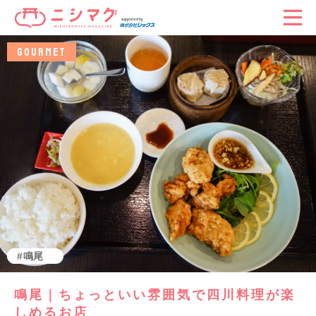
GOURMET
グルメ
鳴尾
鳴尾｜ちょっといい雰囲気で四川料理が楽
しめるお店