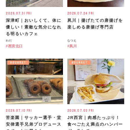
2026.07.31 Fri
2026.07.24 Fri
深津町｜おいしくて、体に
夙川｜揚げたての唐揚げを
優しい！素敵な気分になれ
楽しめる唐揚げ専門店
る明るいカフェ
わだ
なつえ
西宮北口
夙川
GOURMET
GOURMET
2026.07.10 Fri
2026.07.03 Fri
苦楽園｜サッカー選手・堂
JR西宮｜肉感たっぷり！
安律選手兄弟プロデュース
食べごたえ満点のハンバー