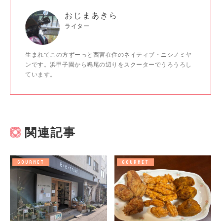
おじまあきら
ライター
生まれてこの方ずーっと西宮在住のネイティブ・ニシノミヤ
ンです。浜甲子園から鳴尾の辺りをスクーターでうろうろし
ています。
関連記事
GOURMET
GOURMET