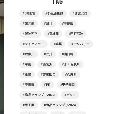
tag
JR西宮
学生編集部
西宮北口
湯元町
夙川
甲陽園
阪神西宮
香櫨園
門戸厄神
テイクアウト
鳴尾
デリバリー
武庫川
仁川
山口町
甲山
西宮浜
さくら夙川
生瀬
苦楽園口
久寿川
甲東園
PR
甲子園口
逸品グランプリ2023
グルメ
甲子園
逸品グランプリ2024