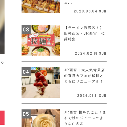
ュ...
2023.06.04 Sun
【ラーメン激戦区！】
阪神西宮・JR西宮｜拉
麺特集
2024.02.18 Sun
ロシ
JR西宮｜大人気青果店
を
の直営カフェが移転と
ともにリニューアル！
2024.01.11 Sun
JR西宮|桃を丸ごと！ま
るで桃のジュースのよ
うなかき氷