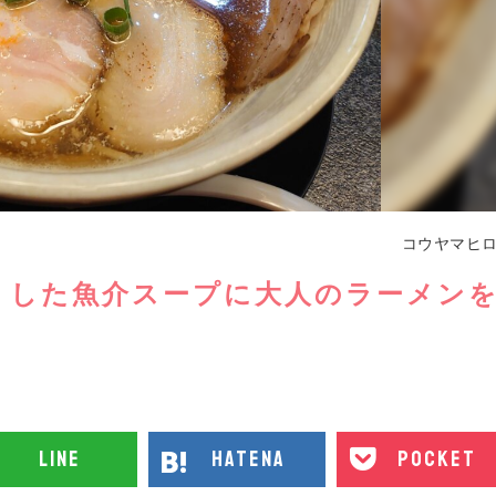
コウヤマヒ
リした魚介スープに大人のラーメン
line
hatena
pocket