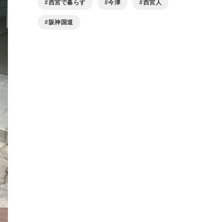
西宮で暮らす
今津
西宮人
阪神国道