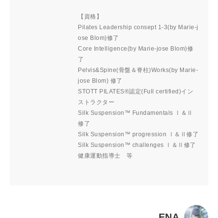
【資格】
Pilates Leadership consept 1-3(by Marie-j
ose Blom)修了
Core Intelligence(by Marie-jose Blom)修
了
Pelvis&Spine(骨盤＆脊柱)Works(by Marie-
jose Blom) 修了
STOTT PILATES®認定(Full certified)イン
ストラクター
Silk Suspension™ Fundamentals Ⅰ＆Ⅱ
修了
Silk Suspension™ progression Ⅰ＆Ⅱ修了
Silk Suspension™ challenges Ⅰ＆Ⅱ修了
健康運動指導士 等
ENA