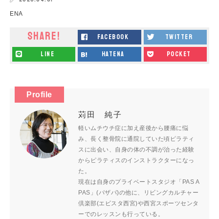
ENA
SHARE!
facebook
twitter
line
hatena
pocket
Profile
苅田 純子
軽いムチウチ症に加え産後から腰痛に悩
み、長く整骨院に通院していた頃ピラティ
スに出会い、自身の体の不調が治った経験
からピラティスのインストラクターになっ
た。
現在は自身のプライベートスタジオ「PAS A
PAS」(パザパ)の他に、リビングカルチャー
倶楽部(エビスタ西宮)や西宮スポーツセンタ
ーでのレッスンも行っている。