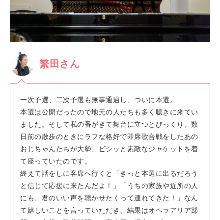
繁田さん
一次予選、二次予選も無事通過し、ついに本選。
本選は公開だったので地元の人たちも多く聴きに来てい
ました。そして私の番がきて舞台に立つとびっくり。数
日前の散歩のときにラフな格好で即席歌合戦をしたあの
おじちゃんたちが大勢、ビシッと素敵なジャケットを着
て座っていたのです。
終えて話をしに客席へ行くと「きっと本選に出るだろう
と信じて応援に来たんだよ！」「うちの家族や近所の人
にも、君のいい声を聴かせたくって連れてきた！」なん
て嬉しいことを言っていただき、結果はオペラアリア部