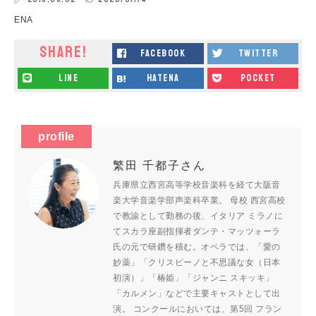
ENA
SHARE!
facebook
twitter
line
hatena
pocket
profile
繁田 千都子さん
兵庫県立西宮高等学校音楽科を経て大阪音
楽大学音楽学部声楽科卒業。 母校 西宮高校
で教諭として勤務の後、イタリア ミラノに
てスカラ座副指揮者ダンテ・マッツォーラ
氏の元で研鑽を積む。オペラでは、「愛の
妙薬」「クリスピーノと不思議な女（日本
初演）」「椿姫」「ジャンニ スキッキ」
「カルメン」などで主要キャストとして出
演。 コンクールにおいては、第5回 フラン