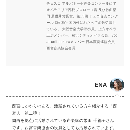
チェスコ アルバネーゼ声楽コンクールにて
オペラアリア部門プロローコ賞 及び歌曲部
門 最優秀賞受賞、第15回 チェコ音楽コンク
ール 3位ほか 国内外にわたって多数受賞し
ている。 大阪音楽大学演奏員、上方オペラ
工房メンバー、横浜シティオペラ会員、voc
al-unit-sakuraメンバー 日本演奏連盟会員、
西宮音楽協会会員
ENA
西宮にゆかりのある、活躍されている方を紹介する「西
宮人」第二弾！
関西を拠点に活動されている声楽家の繁田 千都子さん
です。西宮音楽協会の役員としても活動されています。