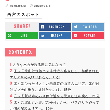
2020.09.01
2020/08/31
西宮のスポット
SHARE!
facebook
twitter
line
hatena
pocket
CONTENTS.
大きな水面が通る度に気になって
①～②北山貯水池バス停付近を歩きだし、整備された
エリアをのんびりあるく。15分
②～③ひっそりとした未舗装の山道のエリア。気が付
けばプチ山歩き。抜けた先には。15分
③～①鷲林寺のバス停付近から元来た道を戻る。25分
①～④北山貯水池バス停付近から、バス通りを通って
北側の舗装エリアへ。10分