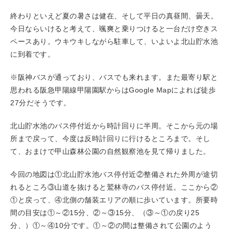
終わりといえど夏の暑さは健在、そして平日の真昼間、曇天。
今日ならいけると考えて、颯爽と乗りつけると一台だけ空きス
ペースあり。ウキウキしながら駐車して、いよいよ北山貯水池
に到着です。
※阪神バスが通っており、バスでも来れます。また最寄り駅と
思われる阪急甲陽線甲陽園駅からはGoogle Mapによれば徒歩
27分だそうです。
北山貯水池のバス停付近から時計回りに半周。そこから元の場
所まで戻って、今度は反時計回りに行けるところまで。そし
て、おまけで甲山森林公園の自然観察池を見て帰りました。
今回の地図は①北山貯水池バス停付近②整備された外周が途切
れるところ③山道を抜けると鷲林寺のバス停付近。ここから②
①と戻って、④北側の舗装エリアの順に歩いています。所要時
間の目安は①～②15分、②～③15分、（③～①の戻り25
分、）①～④10分です。①～②の間は整備されて公園のよう