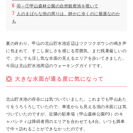
④～①甲山森林公園の自然観察池を覗いて
人のまばらな池の周りは、静かに歩くのに最適なのか
も
夏の終わり。甲山の北山貯水池近辺はツクツクボウシの鳴き声
に包まれて、すこし寂しさを感じる雰囲気。まだ残暑厳しいの
で、少しでも涼し気な水面の見えるエリアを歩いてきました。
今回は北山貯水池周辺のウォーキングガイドです。
大きな水面が通る度に気になって
北山貯水池の存在には気づいていました。これまでも甲山あた
りをうろうろしていたので、車道からも見える池の水面には気
づいていたのですが、近隣の駐車場（甲山森林公園P3）のキ
ャパシティは障碍者用のエリアを合わせても4台。いつも満車
で中々訪れることができなかったのです。