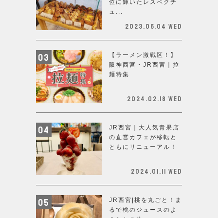
位に輝いたレスペクチ
ュ...
2023.06.04 Wed
【ラーメン激戦区！】
阪神西宮・JR西宮｜拉
麺特集
2024.02.18 Wed
JR西宮｜大人気青果店
の直営カフェが移転と
ともにリニューアル！
2024.01.11 Wed
JR西宮|桃を丸ごと！ま
るで桃のジュースのよ