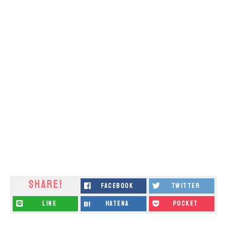
SHARE!
facebook
twitter
line
hatena
pocket