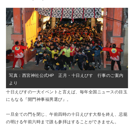
写真：西宮神社公式HP 正月・十日えびす 行事のご案内
より
十日えびすの一大イベントと言えば、毎年全国ニュースの目玉
にもなる『開門神事福男選び』。
一旦全ての門を閉じ、午前四時の十日えびす大祭を終え、忌籠
の明ける午前六時まで誰も参拝はすることができません。