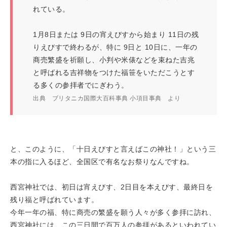
れている。
1月8日または 9日の宵えびすから始まり 11日の残
りえびすで終わるが、特に 9日と 10日に、一年の
商売繁盛を祈願し、小判や米俵などを束ねた吉兆
と呼ばれる吉祥物をつけた福笹をいただこうとす
る多くの参拝者でにぎわう。
出典 ブリタニカ国際大百科事典 小項目事典 より
と、このように、「十日えびすと言えばこの神社！」という三
本の指に入るほど、全国区で有名なお祭りなんですね。
西宮神社では、初日は宵えびす、2日目を本えびす、最終日を
残り福と呼ばれています。
今年一年の福、特に商売の繁盛を願う人々が多く参拝に訪れ、
西宮神社には、この三日間で百万人の参拝があるといわれてい