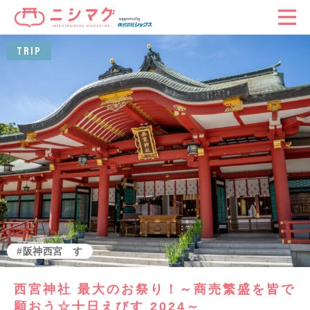
TRIP
西宮で暮らす
阪神西宮
西宮神社 最大のお祭り！～商売繁盛を皆で
願おう☆十日えびす 2024～