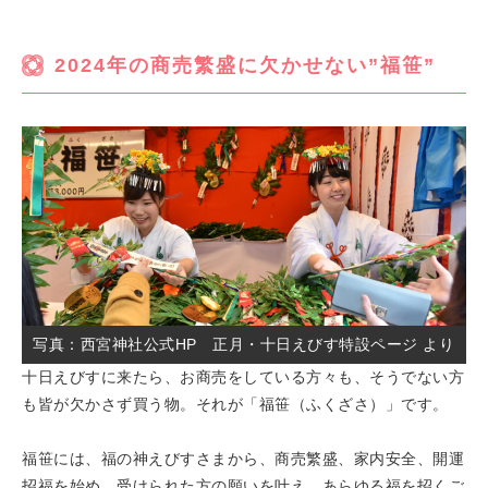
2024年の商売繁盛に欠かせない”福笹”
写真：西宮神社公式HP 正月・十日えびす特設ページ より
十日えびすに来たら、お商売をしている方々も、そうでない方
も皆が欠かさず買う物。それが「福笹（ふくざさ）」です。
福笹には、福の神えびすさまから、商売繁盛、家内安全、開運
招福を始め、受けられた方の願いを叶え、あらゆる福を招くご