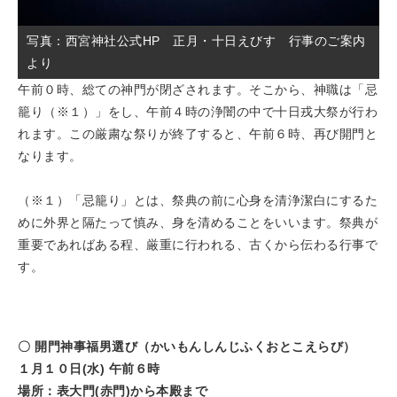
写真：西宮神社公式HP 正月・十日えびす 行事のご案内
より
午前０時、総ての神門が閉ざされます。そこから、神職は「忌
籠り（※１）」をし、午前４時の浄闇の中で十日戎大祭が行わ
れます。この厳粛な祭りが終了すると、午前６時、再び開門と
なります。
（※１）「忌籠り」とは、祭典の前に心身を清浄潔白にするた
めに外界と隔たって慎み、身を清めることをいいます。祭典が
重要であればある程、厳重に行われる、古くから伝わる行事で
す。
〇 開門神事福男選び（かいもんしんじふくおとこえらび）
１月１０日(水) 午前６時
場所：表大門(赤門)から本殿まで