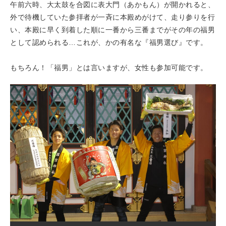
午前六時、大太鼓を合図に表大門（あかもん）が開かれると、
外で待機していた参拝者が一斉に本殿めがけて、走り参りを行
い、本殿に早く到着した順に一番から三番までがその年の福男
として認められる…これが、かの有名な『福男選び』です。
もちろん！「福男」とは言いますが、女性も参加可能です。