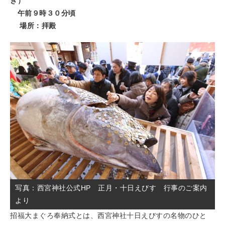
き）
午前９時３０分頃
場所：拝殿
写真：西宮神社公式HP 正月・十日えびす 行事のご案内
より
招福大まぐろ奉納式とは、西宮神社十日えびすの名物のひと