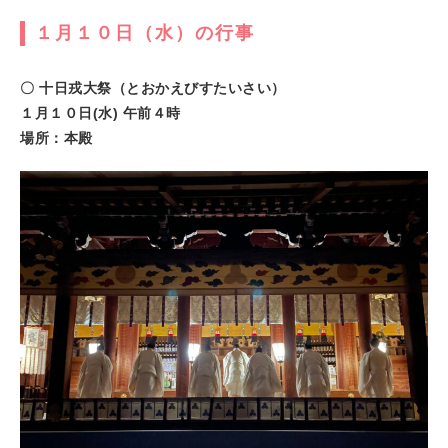
１月１０日（水）の行事
〇 十日戎大祭（とおかえびすたいさい）
１月１０日(水) 午前４時
場所：本殿