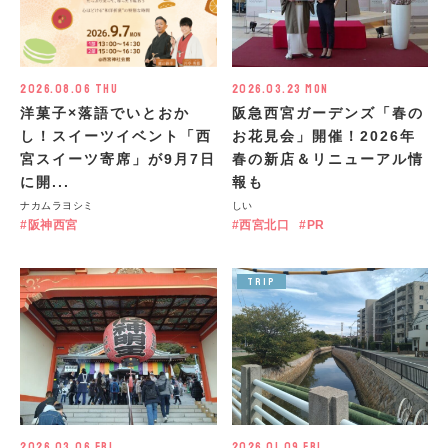
2026.08.06 Thu
2026.03.23 Mon
洋菓子×落語でいとおか
阪急西宮ガーデンズ「春の
し！スイーツイベント「西
お花見会」開催！2026年
宮スイーツ寄席」が9月7日
春の新店＆リニューアル情
に開...
報も
ナカムラヨシミ
しい
阪神西宮
西宮北口
PR
TRIP
2026.03.06 Fri
2026.01.09 Fri