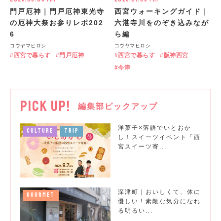
門戸厄神｜門戸厄神東光寺
西宮ウォーキングガイド｜
の厄神大祭お参りレポ202
六湛寺川をのぞき込みなが
6
ら編
コウヤマヒロシ
コウヤマヒロシ
西宮で暮らす
門戸厄神
西宮で暮らす
阪神西宮
今津
PICK UP!
編集部ピックアップ
洋菓子×落語でいとおか
CULTURE
TRIP
し！スイーツイベント「西
宮スイーツ寄...
深津町｜おいしくて、体に
GOURMET
優しい！素敵な気分になれ
る明るい...