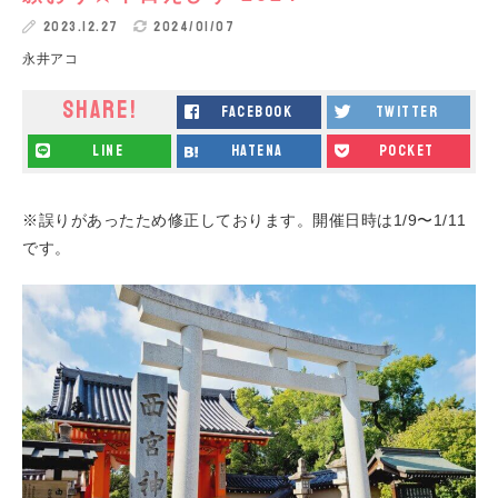
2023.12.27
2024/01/07
永井アコ
SHARE!
facebook
twitter
line
hatena
pocket
※誤りがあったため修正しております。開催日時は1/9〜1/11
です。