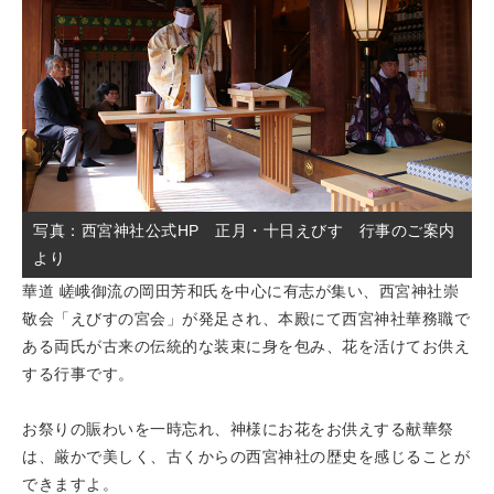
写真：西宮神社公式HP 正月・十日えびす 行事のご案内
より
華道 嵯峨御流の岡田芳和氏を中心に有志が集い、西宮神社崇
敬会「えびすの宮会」が発足され、本殿にて西宮神社華務職で
ある両氏が古来の伝統的な装束に身を包み、花を活けてお供え
する行事です。
お祭りの賑わいを一時忘れ、神様にお花をお供えする献華祭
は、厳かで美しく、古くからの西宮神社の歴史を感じることが
できますよ。