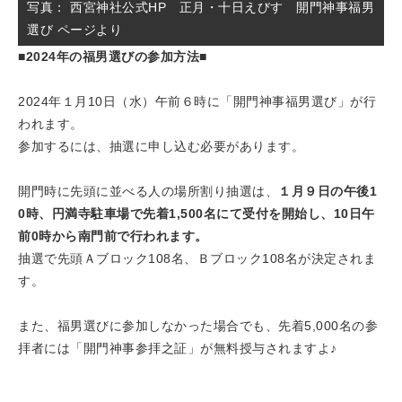
写真： 西宮神社公式HP 正月・十日えびす 開門神事福男
選び ページより
■2024年の福男選びの参加方法■
2024年１月10日（水）午前６時に「開門神事福男選び」が行
われます。
参加するには、抽選に申し込む必要があります。
開門時に先頭に並べる人の場所割り抽選は、
１月９日の午後1
0時、円満寺駐車場で先着1,500名にて受付を開始し、10日午
前0時から南門前で行われます。
抽選で先頭Ａブロック108名、Ｂブロック108名が決定されま
す。
また、福男選びに参加しなかった場合でも、先着5,000名の参
拝者には「開門神事参拝之証」が無料授与されますよ♪