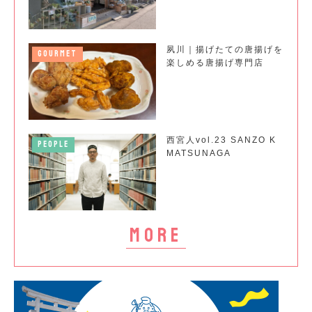
夙川｜揚げたての唐揚げを
GOURMET
楽しめる唐揚げ専門店
西宮人vol.23 SANZO K
PEOPLE
MATSUNAGA
more