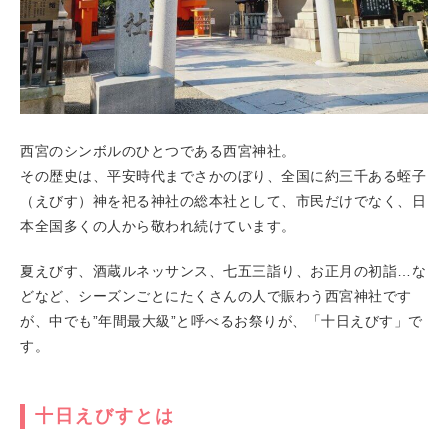
西宮のシンボルのひとつである西宮神社。
その歴史は、平安時代までさかのぼり、全国に約三千ある蛭子
（えびす）神を祀る神社の総本社として、市民だけでなく、日
本全国多くの人から敬われ続けています。
夏えびす、酒蔵ルネッサンス、七五三詣り、お正月の初詣…な
どなど、シーズンごとにたくさんの人で賑わう西宮神社です
が、中でも”年間最大級”と呼べるお祭りが、「十日えびす」で
す。
十日えびすとは