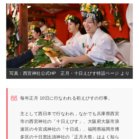
写真：西宮神社公式HP 正月・十日えびす特設ページ より
毎年正月 10日に行なわれる初えびすの行事。
主として西日本で行なわれ，なかでも兵庫県西宮
市の西宮神社の「十日えびす」、大阪府大阪市浪
速区の今宮戎神社の「十日戎」、福岡県福岡市博
多区の十日恵比須神社の「正月大祭」はよく知ら