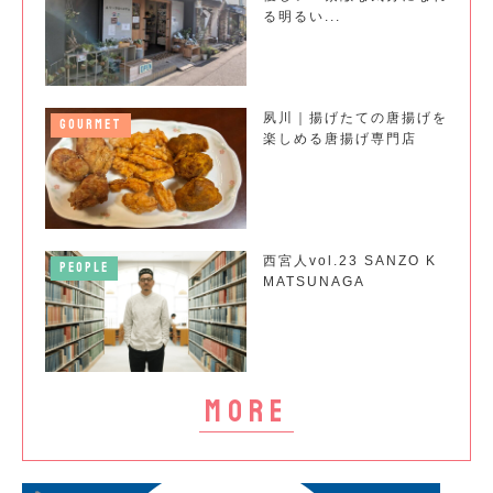
る明るい...
夙川｜揚げたての唐揚げを
GOURMET
楽しめる唐揚げ専門店
西宮人vol.23 SANZO K
PEOPLE
MATSUNAGA
more