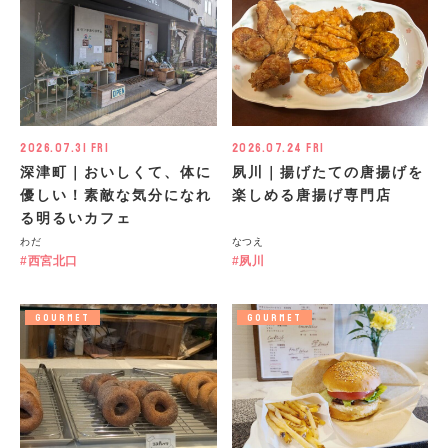
2026.07.31 Fri
2026.07.24 Fri
深津町｜おいしくて、体に
夙川｜揚げたての唐揚げを
優しい！素敵な気分になれ
楽しめる唐揚げ専門店
る明るいカフェ
わだ
なつえ
西宮北口
夙川
GOURMET
GOURMET