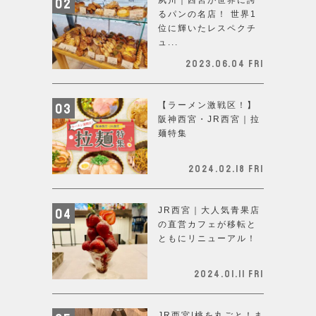
るパンの名店！ 世界1
位に輝いたレスペクチ
ュ...
2023.06.04 Fri
【ラーメン激戦区！】
阪神西宮・JR西宮｜拉
麺特集
2024.02.18 Fri
JR西宮｜大人気青果店
の直営カフェが移転と
ともにリニューアル！
2024.01.11 Fri
JR西宮|桃を丸ごと！ま