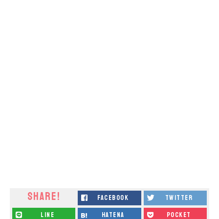
SHARE!
facebook
twitter
line
hatena
pocket