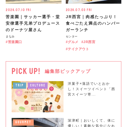
2026.07.10 Fri
2026.07.03 Fri
苦楽園｜サッカー選手・堂
JR西宮｜肉感たっぷり！
安律選手兄弟プロデュース
食べごたえ満点のハンバー
のドーナツ屋さん
ガーランチ
まなみ
センター
苦楽園口
グルメ
JR西宮
テイクアウト
PICK UP!
編集部ピックアップ
洋菓子×落語でいとおか
TRIP
CULTURE
し！スイーツイベント「西
宮スイーツ寄...
深津町｜おいしくて、体に
GOURMET
優しい！素敵な気分になれ