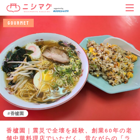
GOURMET
グルメ
香櫨園
香櫨園｜震災で全壊を経験、創業60年の老
舗中華料理店でいただく、昔ながらの「ラ