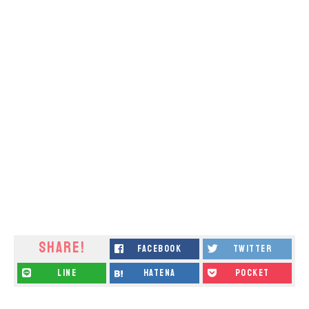
SHARE!
facebook
twitter
line
hatena
pocket