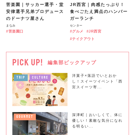
苦楽園｜サッカー選手・堂
JR西宮｜肉感たっぷり！
安律選手兄弟プロデュース
食べごたえ満点のハンバー
のドーナツ屋さん
ガーランチ
まなみ
センター
苦楽園口
グルメ
JR西宮
テイクアウト
PICK UP!
編集部ピックアップ
洋菓子×落語でいとおか
TRIP
CULTURE
し！スイーツイベント「西
宮スイーツ寄...
深津町｜おいしくて、体に
GOURMET
優しい！素敵な気分になれ
る明るい...