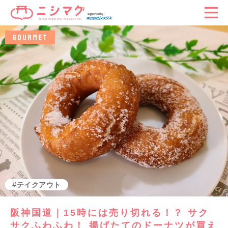
GOURMET
グルメ
阪神国道
テイクアウト
阪神国道｜15時には売り切れる！？ サク
サクふわふわ！ 揚げたてのドーナツが買え