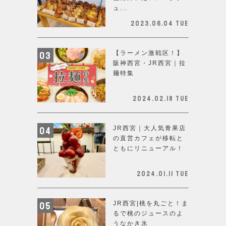
ュ...
2023.06.04 Tue
【ラーメン激戦区！】
阪神西宮・JR西宮｜拉
麺特集
2024.02.18 Tue
JR西宮｜大人気青果店
の直営カフェが移転と
ともにリニューアル！
2024.01.11 Tue
JR西宮|桃を丸ごと！ま
るで桃のジュースのよ
うなかき氷