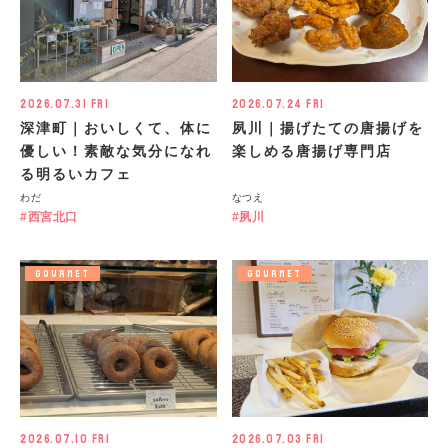
2026.07.31 Fri
2026.07.24 Fri
深津町｜おいしくて、体に
夙川｜揚げたての唐揚げを
優しい！素敵な気分になれ
楽しめる唐揚げ専門店
る明るいカフェ
わだ
なつえ
西宮北口
夙川
GOURMET
GOURMET
2026.07.10 Fri
2026.07.03 Fri