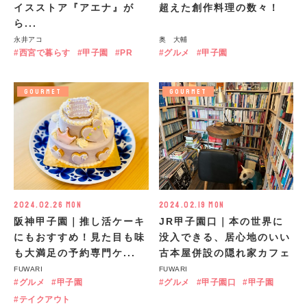
イスストア『アエナ』が
超えた創作料理の数々！
ら...
永井アコ
奥 大輔
西宮で暮らす
甲子園
PR
グルメ
甲子園
GOURMET
GOURMET
2024.02.26 Mon
2024.02.19 Mon
阪神甲子園｜推し活ケーキ
JR甲子園口｜本の世界に
にもおすすめ！見た目も味
没入できる、居心地のいい
も大満足の予約専門ケ...
古本屋併設の隠れ家カフェ
FUWARI
FUWARI
グルメ
甲子園
グルメ
甲子園口
甲子園
テイクアウト