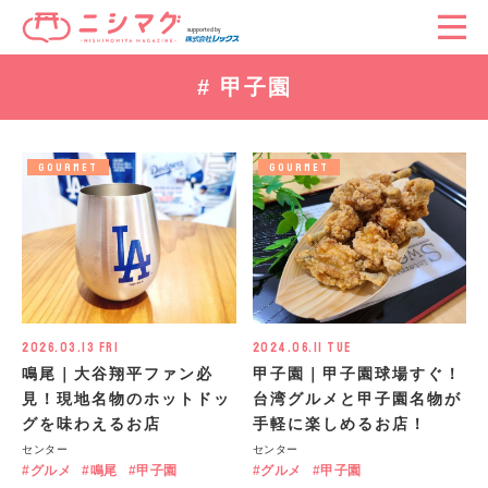
# 甲子園
GOURMET
GOURMET
2026.03.13 Fri
2024.06.11 Tue
鳴尾｜大谷翔平ファン必
甲子園｜甲子園球場すぐ！
見！現地名物のホットドッ
台湾グルメと甲子園名物が
グを味わえるお店
手軽に楽しめるお店！
センター
センター
グルメ
鳴尾
甲子園
グルメ
甲子園