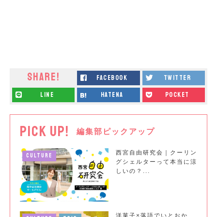
SHARE!
facebook
twitter
line
hatena
pocket
PICK UP!
編集部ピックアップ
西宮自由研究会｜クーリン
CULTURE
グシェルターって本当に涼
しいの？...
洋菓子×落語でいとおか