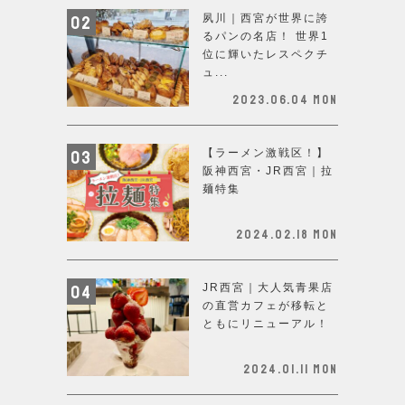
夙川｜西宮が世界に誇
るパンの名店！ 世界1
位に輝いたレスペクチ
ュ...
2023.06.04 Mon
【ラーメン激戦区！】
阪神西宮・JR西宮｜拉
麺特集
2024.02.18 Mon
JR西宮｜大人気青果店
の直営カフェが移転と
ともにリニューアル！
2024.01.11 Mon