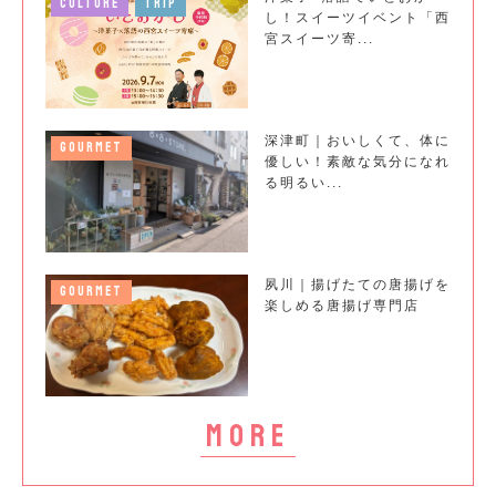
CULTURE
TRIP
し！スイーツイベント「西
宮スイーツ寄...
深津町｜おいしくて、体に
GOURMET
優しい！素敵な気分になれ
る明るい...
夙川｜揚げたての唐揚げを
GOURMET
楽しめる唐揚げ専門店
more