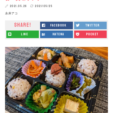
2021.05.26
2021/05/25
永井アコ
SHARE!
facebook
twitter
line
hatena
pocket