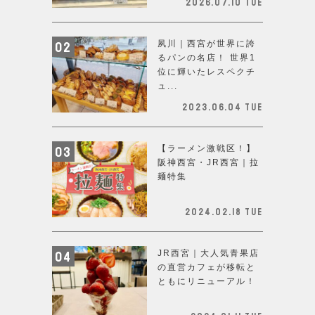
2026.07.10 Tue
夙川｜西宮が世界に誇
るパンの名店！ 世界1
位に輝いたレスペクチ
ュ...
2023.06.04 Tue
【ラーメン激戦区！】
阪神西宮・JR西宮｜拉
麺特集
2024.02.18 Tue
JR西宮｜大人気青果店
の直営カフェが移転と
ともにリニューアル！