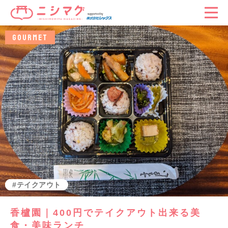
GOURMET
グルメ
香櫨園
テイクアウト
香櫨園｜400円でテイクアウト出来る美
食・美味ランチ