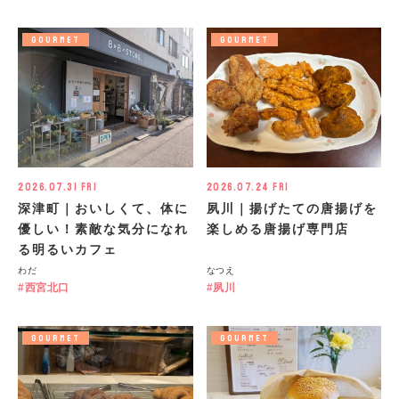
GOURMET
GOURMET
2026.07.31 Fri
2026.07.24 Fri
深津町｜おいしくて、体に
夙川｜揚げたての唐揚げを
優しい！素敵な気分になれ
楽しめる唐揚げ専門店
る明るいカフェ
わだ
なつえ
西宮北口
夙川
GOURMET
GOURMET