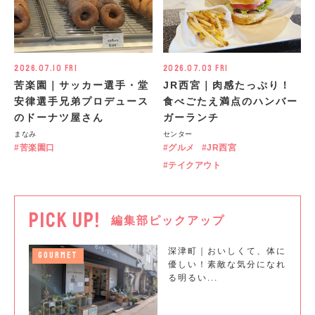
2026.07.10 Fri
2026.07.03 Fri
苦楽園｜サッカー選手・堂
JR西宮｜肉感たっぷり！
安律選手兄弟プロデュース
食べごたえ満点のハンバー
のドーナツ屋さん
ガーランチ
まなみ
センター
苦楽園口
グルメ
JR西宮
テイクアウト
PICK UP!
編集部ピックアップ
深津町｜おいしくて、体に
GOURMET
優しい！素敵な気分になれ
る明るい...