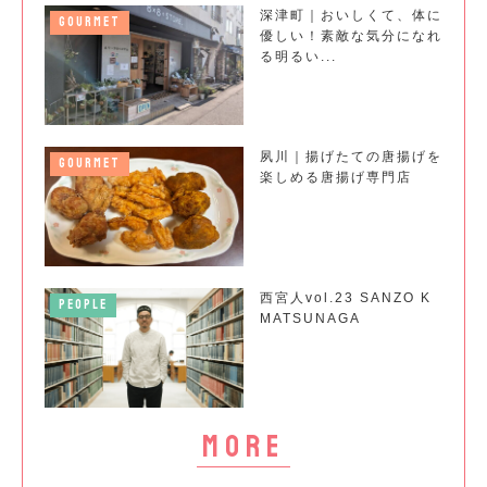
深津町｜おいしくて、体に
GOURMET
優しい！素敵な気分になれ
る明るい...
夙川｜揚げたての唐揚げを
GOURMET
楽しめる唐揚げ専門店
西宮人vol.23 SANZO K
PEOPLE
MATSUNAGA
more