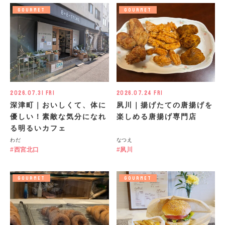
GOURMET
GOURMET
2026.07.31 Fri
2026.07.24 Fri
深津町｜おいしくて、体に
夙川｜揚げたての唐揚げを
優しい！素敵な気分になれ
楽しめる唐揚げ専門店
る明るいカフェ
わだ
なつえ
西宮北口
夙川
GOURMET
GOURMET