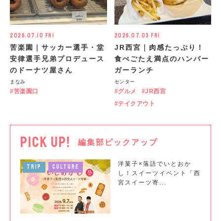
2026.07.10 Fri
2026.07.03 Fri
苦楽園｜サッカー選手・堂
JR西宮｜肉感たっぷり！
安律選手兄弟プロデュース
食べごたえ満点のハンバー
のドーナツ屋さん
ガーランチ
まなみ
センター
苦楽園口
グルメ
JR西宮
テイクアウト
PICK UP!
編集部ピックアップ
洋菓子×落語でいとおか
TRIP
CULTURE
し！スイーツイベント「西
宮スイーツ寄...