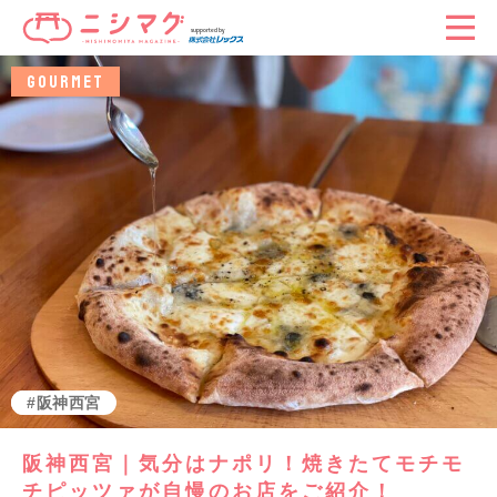
GOURMET
グルメ
阪神西宮
阪神西宮｜気分はナポリ！焼きたてモチモ
チピッツァが自慢のお店をご紹介！