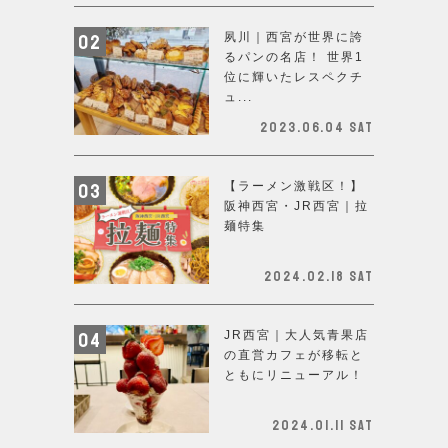
夙川｜西宮が世界に誇
るパンの名店！ 世界1
位に輝いたレスペクチ
ュ...
2023.06.04 Sat
【ラーメン激戦区！】
阪神西宮・JR西宮｜拉
麺特集
2024.02.18 Sat
JR西宮｜大人気青果店
の直営カフェが移転と
ともにリニューアル！
2024.01.11 Sat