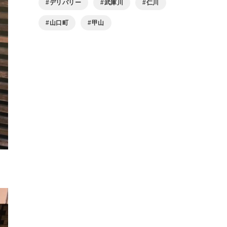
デリバリー
武庫川
仁川
山口町
甲山