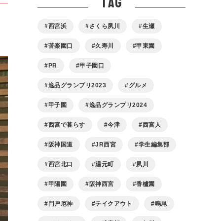
tag
西宮浜
さくら夙川
生瀬
苦楽園口
久寿川
甲東園
PR
甲子園口
逸品グランプリ2023
グルメ
甲子園
逸品グランプリ2024
西宮で暮らす
今津
西宮人
阪神国道
JR西宮
学生編集部
西宮北口
湯元町
夙川
甲陽園
阪神西宮
香櫨園
門戸厄神
テイクアウト
鳴尾