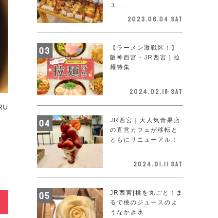
ュ...
2023.06.04 Sat
【ラーメン激戦区！】
阪神西宮・JR西宮｜拉
麺特集
2024.02.18 Sat
RU
JR西宮｜大人気青果店
の直営カフェが移転と
ともにリニューアル！
2024.01.11 Sat
JR西宮|桃を丸ごと！ま
るで桃のジュースのよ
うなかき氷