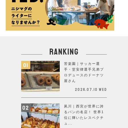
ranking
苦楽園｜サッカー選
手・堂安律選手兄弟プ
ロデュースのドーナツ
屋さん
2026.07.10 Wed
夙川｜西宮が世界に誇
るパンの名店！ 世界1
位に輝いたレスペクチ
ュ...