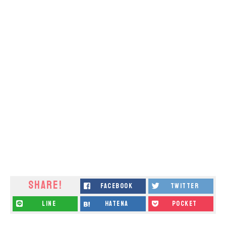
SHARE!
facebook
twitter
line
hatena
pocket