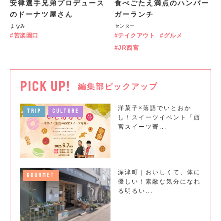
安律選手兄弟プロデュース
食べごたえ満点のハンバー
のドーナツ屋さん
ガーランチ
まなみ
センター
苦楽園口
テイクアウト
グルメ
JR西宮
PICK UP!
編集部ピックアップ
洋菓子×落語でいとおか
TRIP
CULTURE
し！スイーツイベント「西
宮スイーツ寄...
深津町｜おいしくて、体に
GOURMET
優しい！素敵な気分になれ
る明るい...