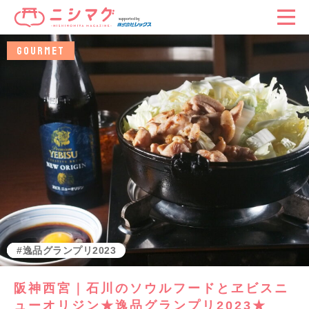
GOURMET
グルメ
阪神西宮
逸品グランプリ2023
阪神西宮｜石川のソウルフードとヱビスニ
ューオリジン★逸品グランプリ2023★