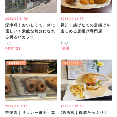
2026.07.31 Fri
2026.07.24 Fri
深津町｜おいしくて、体に
夙川｜揚げたての唐揚げを
優しい！素敵な気分になれ
楽しめる唐揚げ専門店
る明るいカフェ
わだ
なつえ
西宮北口
夙川
GOURMET
GOURMET
2026.07.10 Fri
2026.07.03 Fri
苦楽園｜サッカー選手・堂
JR西宮｜肉感たっぷり！