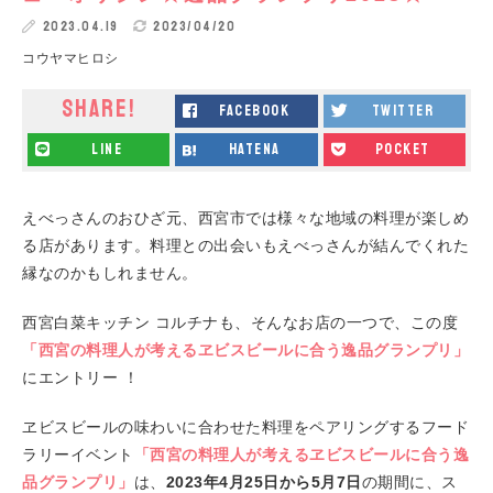
2023.04.19
2023/04/20
コウヤマヒロシ
SHARE!
facebook
twitter
line
hatena
pocket
えべっさんのおひざ元、西宮市では様々な地域の料理が楽しめ
る店があります。料理との出会いもえべっさんが結んでくれた
縁なのかもしれません。
西宮白菜キッチン コルチナも、そんなお店の一つで、この度
「西宮の料理人が考えるヱビスビールに合う逸品グランプリ」
にエントリー ！
ヱビスビールの味わいに合わせた料理をペアリングするフード
ラリーイベント
「西宮の料理人が考えるヱビスビールに合う逸
品グランプリ」
は、
2023年4月25日から5月7日
の期間に、ス