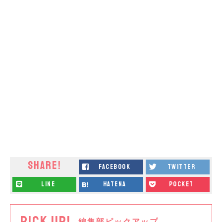
SHARE!
facebook
twitter
line
hatena
pocket
PICK UP!
編集部ピックアップ