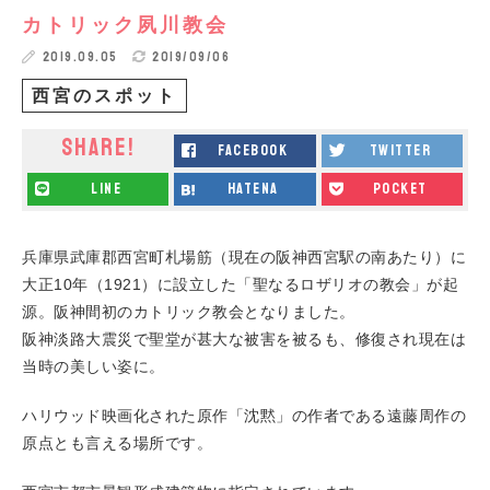
カトリック夙川教会
2019.09.05
2019/09/06
西宮のスポット
SHARE!
facebook
twitter
line
hatena
pocket
兵庫県武庫郡西宮町札場筋（現在の阪神西宮駅の南あたり）に
大正10年（1921）に設立した「聖なるロザリオの教会」が起
源。阪神間初のカトリック教会となりました。
阪神淡路大震災で聖堂が甚大な被害を被るも、修復され現在は
当時の美しい姿に。
ハリウッド映画化された原作「沈黙」の作者である遠藤周作の
原点とも言える場所です。