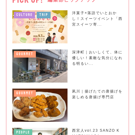
洋菓子×落語でいとおか
CULTURE
TRIP
し！スイーツイベント「西
宮スイーツ寄...
深津町｜おいしくて、体に
GOURMET
優しい！素敵な気分になれ
る明るい...
夙川｜揚げたての唐揚げを
GOURMET
楽しめる唐揚げ専門店
西宮人vol.23 SANZO K
PEOPLE