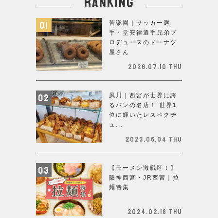
ranking
苦楽園｜サッカー選
手・堂安律選手兄弟プ
ロデュースのドーナツ
屋さん
2026.07.10 Thu
夙川｜西宮が世界に誇
るパンの名店！ 世界1
位に輝いたレスペクチ
ュ...
2023.06.04 Thu
【ラーメン激戦区！】
阪神西宮・JR西宮｜拉
麺特集
2024.02.18 Thu