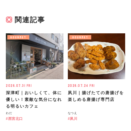
関連記事
GOURMET
GOURMET
2026.07.31 Fri
2026.07.24 Fri
深津町｜おいしくて、体に
夙川｜揚げたての唐揚げを
優しい！素敵な気分になれ
楽しめる唐揚げ専門店
る明るいカフェ
わだ
なつえ
西宮北口
夙川