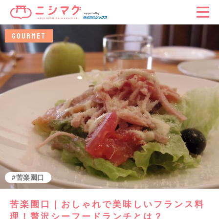
GOURMET
苦楽園口
苦楽園口｜おしゃれで美味しいフランス料
理！贅沢シーフードランチとは？