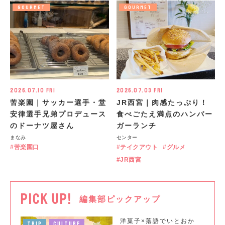
GOURMET
GOURMET
2026.07.10 Fri
2026.07.03 Fri
苦楽園｜サッカー選手・堂
JR西宮｜肉感たっぷり！
安律選手兄弟プロデュース
食べごたえ満点のハンバー
のドーナツ屋さん
ガーランチ
まなみ
センター
苦楽園口
テイクアウト
グルメ
JR西宮
PICK UP!
編集部ピックアップ
洋菓子×落語でいとおか
TRIP
CULTURE