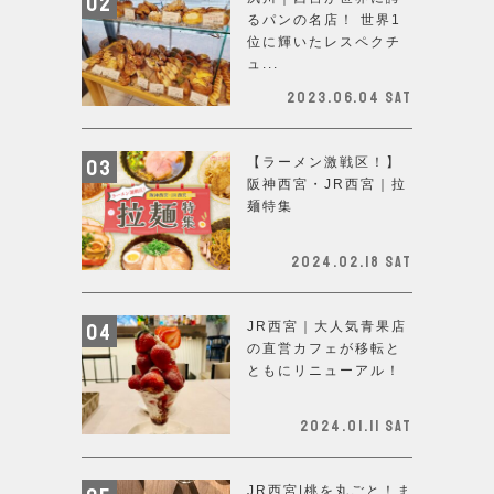
るパンの名店！ 世界1
位に輝いたレスペクチ
ュ...
2023.06.04 Sat
【ラーメン激戦区！】
阪神西宮・JR西宮｜拉
麺特集
2024.02.18 Sat
JR西宮｜大人気青果店
の直営カフェが移転と
ともにリニューアル！
2024.01.11 Sat
JR西宮|桃を丸ごと！ま