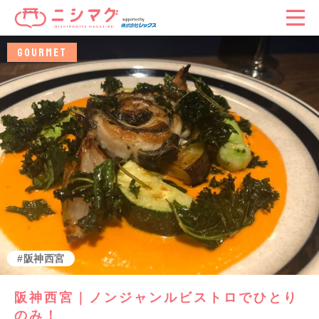
GOURMET
グルメ
阪神西宮
阪神西宮｜ノンジャンルビストロでひとり
のみ！