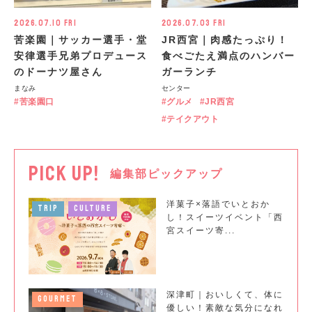
2026.07.10 Fri
2026.07.03 Fri
苦楽園｜サッカー選手・堂
JR西宮｜肉感たっぷり！
安律選手兄弟プロデュース
食べごたえ満点のハンバー
のドーナツ屋さん
ガーランチ
まなみ
センター
苦楽園口
グルメ
JR西宮
テイクアウト
PICK UP!
編集部ピックアップ
洋菓子×落語でいとおか
TRIP
CULTURE
し！スイーツイベント「西
宮スイーツ寄...
深津町｜おいしくて、体に
GOURMET
優しい！素敵な気分になれ