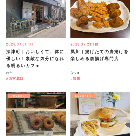
2026.07.31 Fri
2026.07.24 Fri
深津町｜おいしくて、体に
夙川｜揚げたての唐揚げを
優しい！素敵な気分になれ
楽しめる唐揚げ専門店
る明るいカフェ
わだ
なつえ
西宮北口
夙川
GOURMET
GOURMET