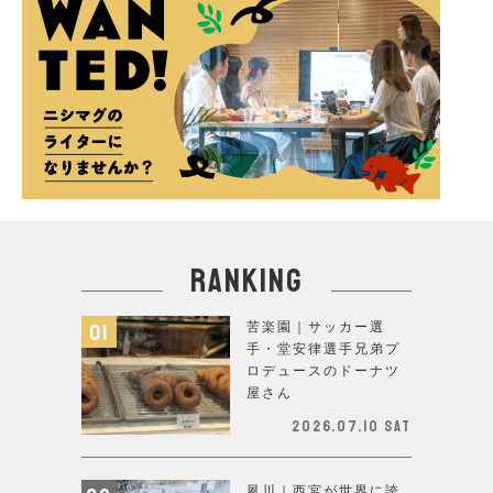
ranking
苦楽園｜サッカー選
手・堂安律選手兄弟プ
ロデュースのドーナツ
屋さん
2026.07.10 Sat
夙川｜西宮が世界に誇