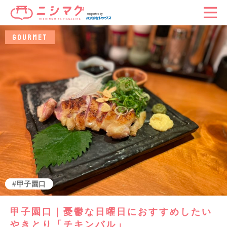
GOURMET
グルメ
甲子園口
甲子園口｜憂鬱な日曜日におすすめしたい
やきとり「チキンバル」