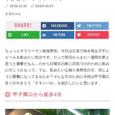
2020.10.30
2020/10/27
まるちゃん
SHARE!
facebook
twitter
line
hatena
pocket
ちょっとサラリーマン独身男性。今日は王道で焼き鳥を片手に
ビールを飲みたい気分です。だって明日からまた一週間仕事と
思うと憂鬱だもん…だから日曜日の夜に活気づけのために飲み
に行こうかなって。でも、私みたいな独り身男性の方、同じよ
うに憂鬱になってませんか？そんな方のために今回は甲子園口
近くのやきとり「チキンバル」を紹介したいと思います。
甲子園口から徒歩3分