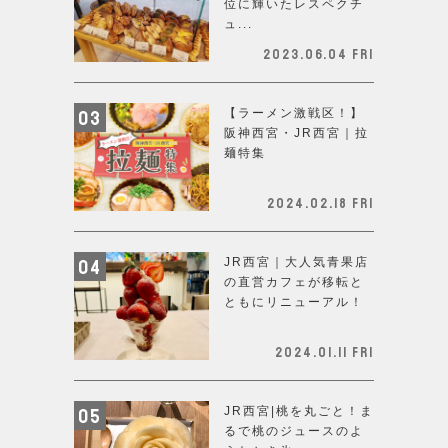
位に輝いたレスペクチ
ュ...
2023.06.04 Fri
【ラーメン激戦区！】
阪神西宮・JR西宮｜拉
麺特集
2024.02.18 Fri
JR西宮｜大人気青果店
の直営カフェが移転と
ともにリニューアル！
2024.01.11 Fri
JR西宮|桃を丸ごと！ま
るで桃のジュースのよ