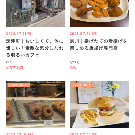
2026.07.31 Fri
2026.07.24 Fri
深津町｜おいしくて、体に
夙川｜揚げたての唐揚げを
優しい！素敵な気分になれ
楽しめる唐揚げ専門店
る明るいカフェ
わだ
なつえ
西宮北口
夙川
GOURMET
GOURMET
2026.07.10 Fri
2026.07.03 Fri