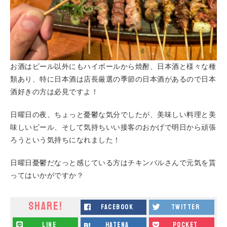
お酒はビール以外にもハイボールから焼酎、日本酒と様々な種
類あり、特に日本酒は店長厳選の季節の日本酒があるので日本
酒好きの方は必見ですよ！
日曜日の夜、ちょっと憂鬱な気分でしたが、美味しい料理と美
味しいビール、そして気持ちいい接客のおかげで明日から頑張
ろうという気持ちになれました！
日曜日憂鬱だなっと感じている方はチキンバルさんで元気を貰
ってはいかがですか？
SHARE!
facebook
twitter
line
hatena
pocket