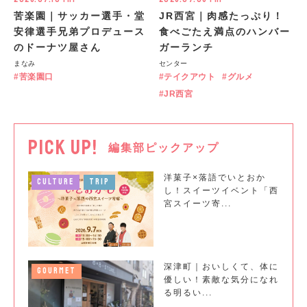
苦楽園｜サッカー選手・堂
JR西宮｜肉感たっぷり！
安律選手兄弟プロデュース
食べごたえ満点のハンバー
のドーナツ屋さん
ガーランチ
まなみ
センター
苦楽園口
テイクアウト
グルメ
JR西宮
PICK UP!
編集部ピックアップ
洋菓子×落語でいとおか
CULTURE
TRIP
し！スイーツイベント「西
宮スイーツ寄...
深津町｜おいしくて、体に
GOURMET
優しい！素敵な気分になれ
る明るい...