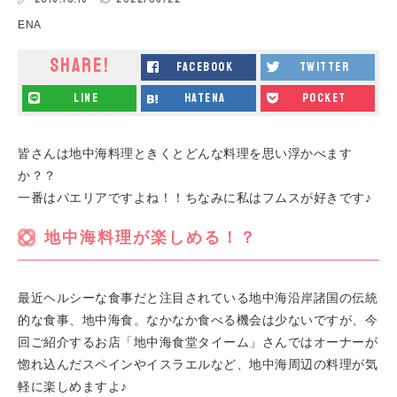
ENA
SHARE!
facebook
twitter
line
hatena
pocket
皆さんは地中海料理ときくとどんな料理を思い浮かべます
か？？
一番はパエリアですよね！！ちなみに私はフムスが好きです♪
地中海料理が楽しめる！？
最近ヘルシーな食事だと注目されている地中海沿岸諸国の伝統
的な食事、地中海食。なかなか食べる機会は少ないですが、今
回ご紹介するお店「地中海食堂タイーム」さんではオーナーが
惚れ込んだスペインやイスラエルなど、地中海周辺の料理が気
軽に楽しめますよ♪