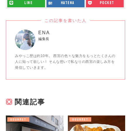
line
hatena
pocket
この記事を書いた人
ENA
編集長
みやっこ歴は約10年。 西宮の色々な魅力をもっとたくさんの
人に知って欲しい！ そんな想いで私なりの西宮の楽しみ方を
発信していきます。
関連記事
GOURMET
GOURMET