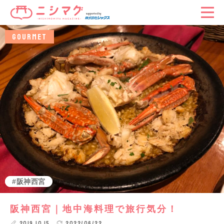
GOURMET
グルメ
阪神西宮
阪神西宮｜地中海料理で旅行気分！
2019.10.15
2022/06/22