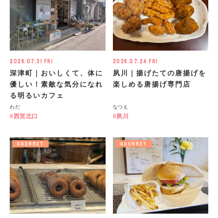
2026.07.31 Fri
2026.07.24 Fri
深津町｜おいしくて、体に
夙川｜揚げたての唐揚げを
優しい！素敵な気分になれ
楽しめる唐揚げ専門店
る明るいカフェ
わだ
なつえ
西宮北口
夙川
GOURMET
GOURMET