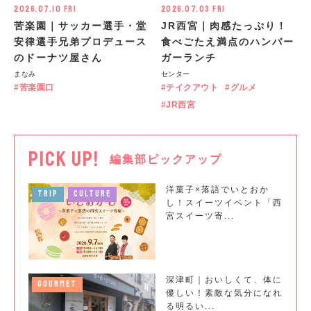
2026.07.10 Fri
2026.07.03 Fri
苦楽園｜サッカー選手・堂
JR西宮｜肉感たっぷり！
安律選手兄弟プロデュース
食べごたえ満点のハンバー
のドーナツ屋さん
ガーランチ
まなみ
センター
苦楽園口
テイクアウト
グルメ
JR西宮
PICK UP!
編集部ピックアップ
洋菓子×落語でいとおか
TRIP
CULTURE
し！スイーツイベント「西
宮スイーツ寄...
深津町｜おいしくて、体に
GOURMET
優しい！素敵な気分になれ
る明るい...