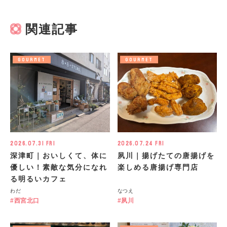
関連記事
GOURMET
GOURMET
2026.07.31 Fri
2026.07.24 Fri
深津町｜おいしくて、体に
夙川｜揚げたての唐揚げを
優しい！素敵な気分になれ
楽しめる唐揚げ専門店
る明るいカフェ
わだ
なつえ
西宮北口
夙川