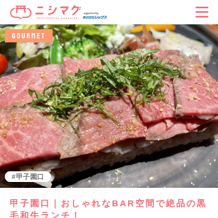
GOURMET
グルメ
甲子園口
甲子園口｜おしゃれなBAR空間で絶品の黒
毛和牛ランチ！