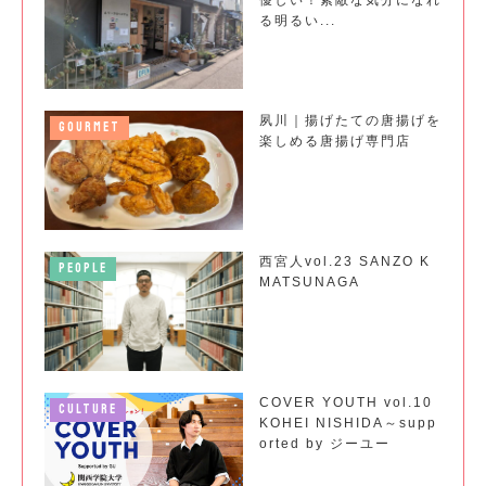
優しい！素敵な気分になれ
る明るい...
夙川｜揚げたての唐揚げを
GOURMET
楽しめる唐揚げ専門店
西宮人vol.23 SANZO K
PEOPLE
MATSUNAGA
COVER YOUTH vol.10
CULTURE
KOHEI NISHIDA～supp
orted by ジーユー