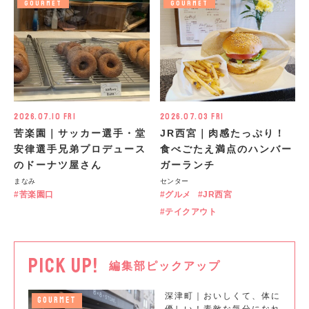
GOURMET
GOURMET
2026.07.10 Fri
2026.07.03 Fri
苦楽園｜サッカー選手・堂
JR西宮｜肉感たっぷり！
安律選手兄弟プロデュース
食べごたえ満点のハンバー
のドーナツ屋さん
ガーランチ
まなみ
センター
苦楽園口
グルメ
JR西宮
テイクアウト
PICK UP!
編集部ピックアップ
深津町｜おいしくて、体に
GOURMET