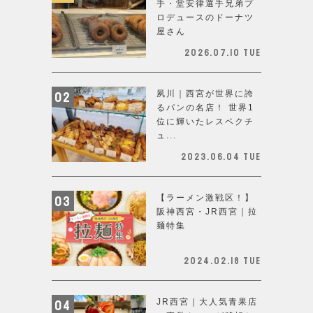
手・堂安律選手兄弟プ
ロデュースのドーナツ
屋さん
2026.07.10 Tue
夙川｜西宮が世界に誇
るパンの名店！ 世界1
位に輝いたレスペクチ
ュ...
2023.06.04 Tue
【ラーメン激戦区！】
阪神西宮・JR西宮｜拉
麺特集
2024.02.18 Tue
JR西宮｜大人気青果店