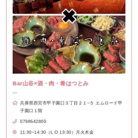
Bar山谷×酒・肉・肴はつとみ
兵庫県西宮市甲子園口３丁目２１−５ エムロード甲
子園口１階
0798642800
11:30~14:30（L.O 13:30）月火木金