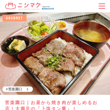
GOURMET
テイクアウト
グルメ
苦楽園口
苦楽園口｜お昼から焼き肉が楽しめるお
店！大満足の「上塩タン重」！