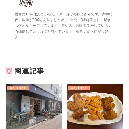
西宮に15年住んでいるセンター分けのおじさんです。大学時
代に体重が100㎏ありましたが、1年間で35kg落として現在
も何とかキープしています。長い人生経験を生かしていろい
ろ発信していければと思っています。茶色い食べ物が大好
き！
関連記事
GOURMET
GOURMET