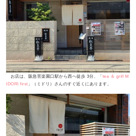
お店は、阪急苦楽園口駅から西へ徒歩 3分、「
tea ＆ grill M
IDORI first
」（ミドリ）さんのすぐ近くにあります。