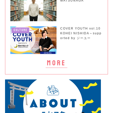
MATSUNAGA
COVER YOUTH vol.10
CULTURE
KOHEI NISHIDA～supp
orted by ジーユー
more