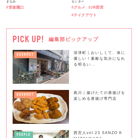
まなみ
センター
苦楽園口
グルメ
JR西宮
テイクアウト
PICK UP!
編集部ピックアップ
深津町｜おいしくて、体に
GOURMET
優しい！素敵な気分になれ
る明るい...
夙川｜揚げたての唐揚げを
GOURMET
楽しめる唐揚げ専門店
西宮人vol.23 SANZO K
PEOPLE