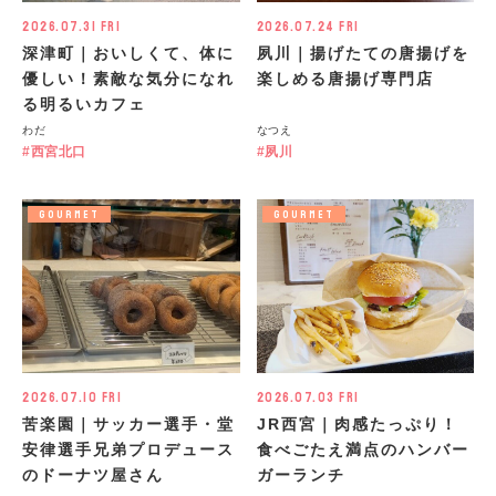
2026.07.31 Fri
2026.07.24 Fri
深津町｜おいしくて、体に
夙川｜揚げたての唐揚げを
優しい！素敵な気分になれ
楽しめる唐揚げ専門店
る明るいカフェ
わだ
なつえ
西宮北口
夙川
GOURMET
GOURMET
2026.07.10 Fri
2026.07.03 Fri
苦楽園｜サッカー選手・堂
JR西宮｜肉感たっぷり！
安律選手兄弟プロデュース
食べごたえ満点のハンバー
のドーナツ屋さん
ガーランチ