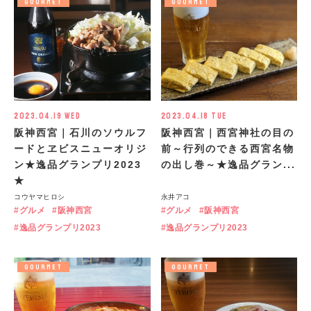
GOURMET
GOURMET
2023.04.19 Wed
2023.04.18 Tue
阪神西宮｜石川のソウルフ
阪神西宮｜西宮神社の目の
ードとヱビスニューオリジ
前～行列のできる西宮名物
ン★逸品グランプリ2023
の出し巻～★逸品グラン...
★
コウヤマヒロシ
永井アコ
グルメ
阪神西宮
グルメ
阪神西宮
逸品グランプリ2023
逸品グランプリ2023
GOURMET
GOURMET