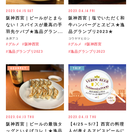
2023.04.15 Sat
2023.04.14 Fri
阪神西宮｜ビールがとまら
阪神西宮｜塩でいただく和
ない！スパイスが最高の手
牛ハンバーグとヱビス★逸
羽先ケバブ★逸品グラン...
品グランプリ2023★
永井アコ
コウヤマヒロシ
グルメ
阪神西宮
グルメ
阪神西宮
逸品グランプリ2023
逸品グランプリ2023
GOURMET
TRIP
2023.04.13 Thu
2023.04.13 Thu
阪神西宮｜ビールの最強タ
【4/25～5/7】西宮の料理
ッグといえばコレ！★逸品
人が考えるヱビスビールに