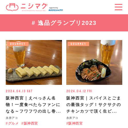
# 逸品グランプリ2023
GOURMET
GOURMET
2024.04.13 Sat
2024.04.12 Fri
阪神西宮｜えべっさん名
阪神西宮｜スパイスとごま
物！一度食べたらファンに
の最強タッグ！サクサクの
なる～フワフワの出し巻...
チキンカツで頂く生ビ...
永井アコ
永井アコ
グルメ
阪神西宮
阪神西宮