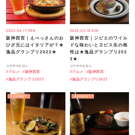
2023.04.17 Mon
2023.04.16 Sun
阪神西宮｜えべっさんのお
阪神西宮｜ジビエのワイル
ひざ元にはイタリアが？★
ドな味わいとヱビス生の相
逸品グランプリ2023★
性は★逸品グランプリ202
3★
コウヤマヒロシ
コウヤマヒロシ
グルメ
阪神西宮
グルメ
阪神西宮
逸品グランプリ2023
逸品グランプリ2023
GOURMET
GOURMET